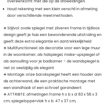
overeenkomt met die op de afbeeldingen.
Houd rekening met een klein verschil in afmeting
door verschillende meetmethoden.
➕ Stijlvol: ovale spiegel met zilveren frame in tijdloos
design geeft je huis een bewonderende uitstraling en
geeft deze extra elegantie en aantrekkelijkheid
➕ Multifunctioneel: als decoratie voor een lege muur
in de woonkamer, als halspiegel, make-upspiegel of
als aanvulling voor je badkamer – de wandspiegel is
net zo veelzijdig als elegant
➕ Montage: onze barokspiegel heeft een houder aan
de achterwand, die een praktische montage met
een wandhaak of een schroef garandeert
➕ ATTRIBTE: afmetingen frame h x b x d: 83 x 58 x 3
cm, spiegeloppervlak h x b: 47 x 37 cm,