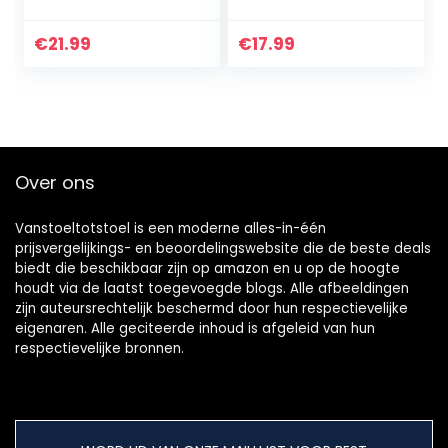
vintage gesneden
spiegeltegel
hangspiegel voor
tegelspiegel
slaapkamer
spiegel
€
21.99
€
17.99
woonkamer
wanddecoratie
commode decor,
wandspiegel
ovaal antiek wit…
zelfklevende
spiegel
Over ons
Vanstoeltotstoel is een moderne alles-in-één
prijsvergelijkings- en beoordelingswebsite die de beste deals
biedt die beschikbaar zijn op amazon en u op de hoogte
houdt via de laatst toegevoegde blogs. Alle afbeeldingen
zijn auteursrechtelijk beschermd door hun respectievelijke
eigenaren. Alle geciteerde inhoud is afgeleid van hun
respectievelijke bronnen.