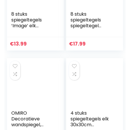
8 stuks
8 stuks
spiegeltegels
spiegeltegels
‘Image’ elk
spiegeltegel
15x15cm spiegel
tegeltegelspiegel
tegeltegelspiegel
spiegel elk
spiegel
20,5×20,5cm
€
13.99
€
17.99
wanddecoratie
wanddecoratie
wandspiegel
wandspiegel
OMIRO
4 stuks
Decoratieve
spiegeltegels elk
wandspiegel,
30x30cm