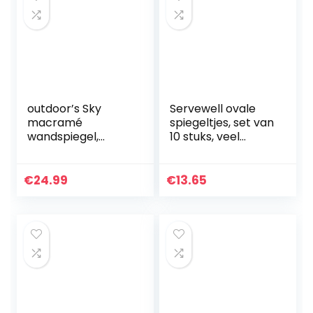
outdoor’s Sky
Servewell ovale
macramé
spiegeltjes, set van
wandspiegel,
10 stuks, veel
macramé,
verschillende
handgemaakt, om
kleuren,
op te hangen,
barstbestendig,
€
24.99
€
13.65
boho-rand,
acryl
decoratief, voor
woonkamer…