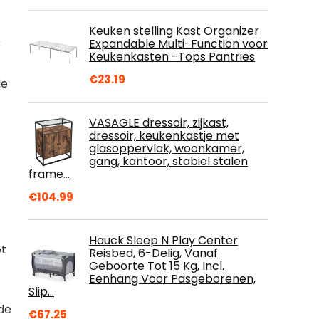
Keuken stelling Kast Organizer
Expandable Multi-Function voor
r
Keukenkasten -Tops Pantries
€
23.19
de
VASAGLE dressoir, zijkast,
dressoir, keukenkastje met
glasoppervlak, woonkamer,
gang, kantoor, stabiel stalen
frame…
€
104.99
Hauck Sleep N Play Center
ot
Reisbed, 6-Delig, Vanaf
Geboorte Tot 15 Kg, Incl.
Eenhang Voor Pasgeborenen,
Slip…
 de
€
67.25