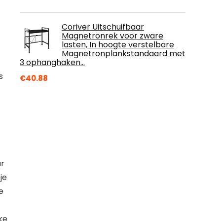
Coriver Uitschuifbaar
Magnetronrek voor zware
lasten, In hoogte verstelbare
Magnetronplankstandaard met
3 ophanghaken…
s
€
40.88
ar
je
e
ke