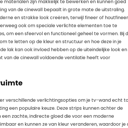
e materialen zijn makkelijk te bewerken en kunnen goed
ng van de cinewall bepaalt in grote mate de uitstraling.
rne en strakke look creëren, terwijl fineer of houtfinee
verweeg ook om speciale verlichte elementen toe te
es, om een sfeervol en functioneel geheel te vormen. Bij 
om te letten op de kleur en structuur en hoe deze in je
de lak kan ook invloed hebben op de uiteindelijke look en
nt van de cinewall voldoende ventilatie heeft voor
 ruimte
n er verschillende verlichtingsopties om je tv-wand echt t
hting een populaire keuze. Deze strips kunnen achter de
n een zachte, indirecte gloed die voor een moderne
ps dimbaar en kunnen ze van kleur veranderen, waardoor je