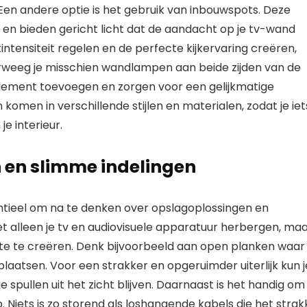
Een andere optie is het gebruik van inbouwspots. Deze
en bieden gericht licht dat de aandacht op je tv-wand
intensiteit regelen en de perfecte kijkervaring creëren,
erweeg je misschien wandlampen aan beide zijden van de
lement toevoegen en zorgen voor een gelijkmatige
omen in verschillende stijlen en materialen, zodat je iet
je interieur.
n en slimme indelingen
ntieel om na te denken over opslagoplossingen en
et alleen je tv en audiovisuele apparatuur herbergen, ma
te te creëren. Denk bijvoorbeeld aan open planken waar 
aatsen. Voor een strakker en opgeruimder uiterlijk kun j
 spullen uit het zicht blijven. Daarnaast is het handig om
iets is zo storend als loshangende kabels die het strak