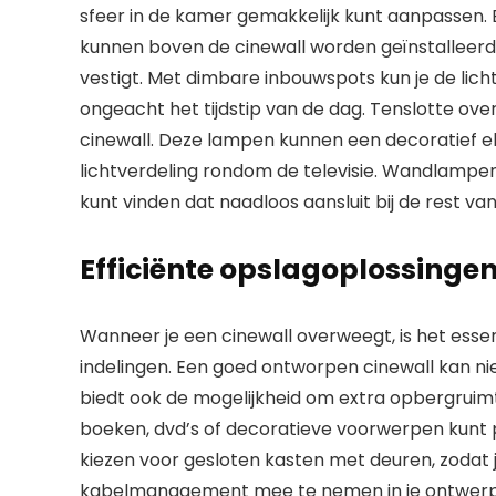
sfeer in de kamer gemakkelijk kunt aanpassen. 
kunnen boven de cinewall worden geïnstalleerd 
vestigt. Met dimbare inbouwspots kun je de licht
ongeacht het tijdstip van de dag. Tenslotte ov
cinewall. Deze lampen kunnen een decoratief e
lichtverdeling rondom de televisie. Wandlampen k
kunt vinden dat naadloos aansluit bij de rest van 
Efficiënte opslagoplossinge
Wanneer je een cinewall overweegt, is het esse
indelingen. Een goed ontworpen cinewall kan ni
biedt ook de mogelijkheid om extra opbergruim
boeken, dvd’s of decoratieve voorwerpen kunt pl
kiezen voor gesloten kasten met deuren, zodat je
kabelmanagement mee te nemen in je ontwerp. N