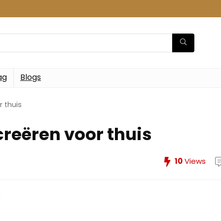
ag
Blogs
r thuis
creëren voor thuis
10
Views