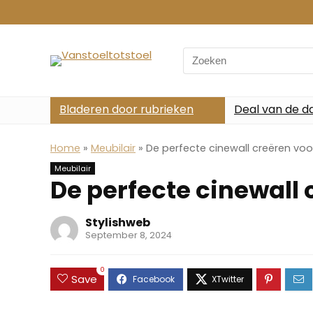
Search
for:
Bladeren door rubrieken
Deal van de d
Home
»
Meubilair
»
De perfecte cinewall creëren voo
Meubilair
De perfecte cinewall 
Stylishweb
September 8, 2024
0
Save