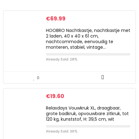
€
69.99
HOOBRO Nachtkastje, nachtkastje met
2 laden, 40 x 40 x 61 cm,
nachtcommode, eenvoudig te
monteren, stabiel, vintage…
Already Sold: 28%
0
€
19.60
Relaxdays Vouwkruk XL, draagbaar,
grote badkruk, opvouwbare zitkruk, tot
120 kg, kunststof, H: 39,5 cm, wit
Already Sold: 36%