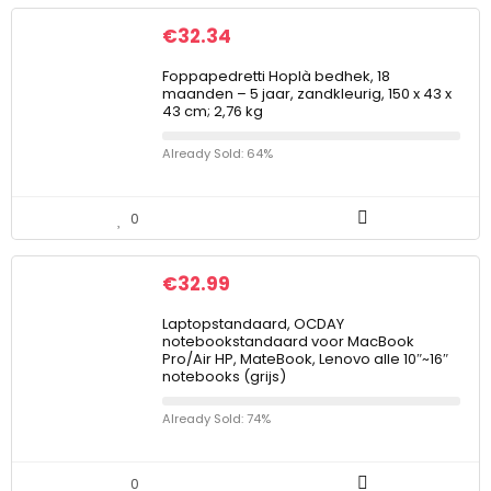
€
32.34
Foppapedretti Hoplà bedhek, 18
maanden – 5 jaar, zandkleurig, 150 x 43 x
43 cm; 2,76 kg
Already Sold: 64%
0
€
32.99
Laptopstandaard, OCDAY
notebookstandaard voor MacBook
Pro/Air HP, MateBook, Lenovo alle 10″~16″
notebooks (grijs)
Already Sold: 74%
0