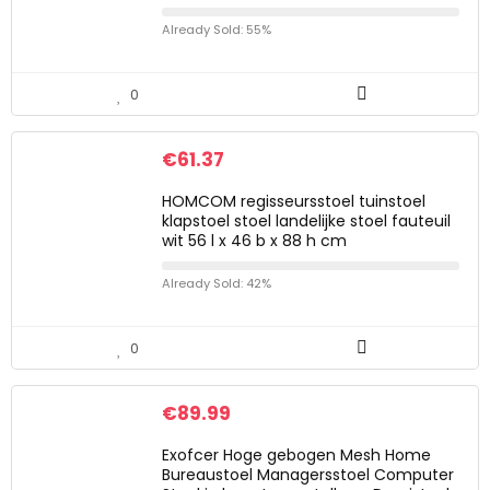
Already Sold: 55%
0
€
61.37
HOMCOM regisseursstoel tuinstoel
klapstoel stoel landelijke stoel fauteuil
wit 56 l x 46 b x 88 h cm
Already Sold: 42%
0
€
89.99
Exofcer Hoge gebogen Mesh Home
Bureaustoel Managersstoel Computer