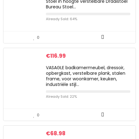
Stoel in hoogte verstelbare Draaistoel
Bureau Stoel…
Already Sold: 64%
0
€
116.99
VASAGLE badkamermeubel, dressoir,
opbergkast, verstelbare plank, stalen
frame, voor woonkamer, keuken,
industriële stijl…
Already Sold: 22%
0
€
68.98