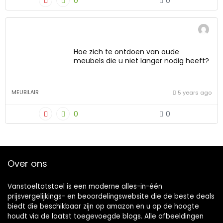
0
0
Hoe zich te ontdoen van oude
meubels die u niet langer nodig heeft?
MEUBILAIR
5 years ago
0
0
Over ons
Vanstoeltotstoel is een moderne alles-in-één
prijsvergelijkings- en beoordelingswebsite die de beste deals
biedt die beschikbaar zijn op amazon en u op de hoogte
houdt via de laatst toegevoegde blogs. Alle afbeeldingen