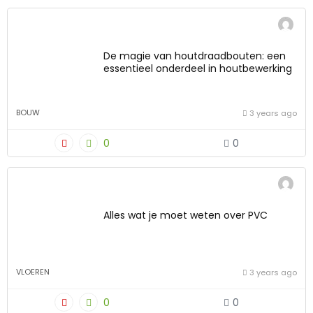
De magie van houtdraadbouten: een
essentieel onderdeel in houtbewerking
BOUW
3 years ago
0
0
Alles wat je moet weten over PVC
VLOEREN
3 years ago
0
0