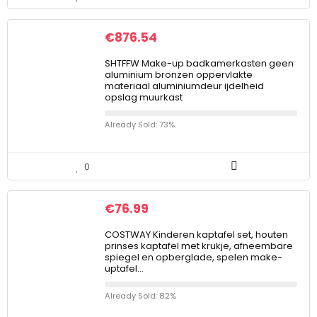
€
876.54
SHTFFW Make-up badkamerkasten geen
aluminium bronzen oppervlakte
materiaal aluminiumdeur ijdelheid
opslag muurkast
Already Sold: 73%
0
€
76.99
COSTWAY Kinderen kaptafel set, houten
prinses kaptafel met krukje, afneembare
spiegel en opberglade, spelen make-
uptafel…
Already Sold: 82%