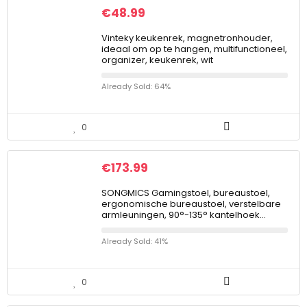
€
48.99
Vinteky keukenrek, magnetronhouder,
ideaal om op te hangen, multifunctioneel,
organizer, keukenrek, wit
Already Sold: 64%
0
€
173.99
SONGMICS Gamingstoel, bureaustoel,
ergonomische bureaustoel, verstelbare
armleuningen, 90°-135° kantelhoek…
Already Sold: 41%
0