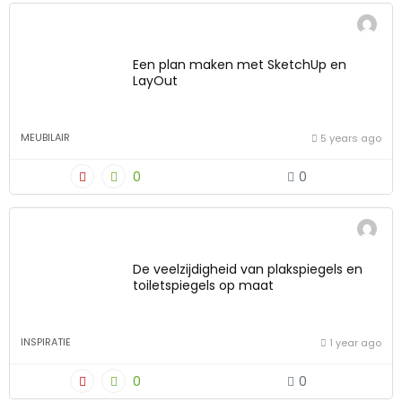
Een plan maken met SketchUp en
LayOut
MEUBILAIR
5 years ago
0
0
De veelzijdigheid van plakspiegels en
toiletspiegels op maat
INSPIRATIE
1 year ago
0
0