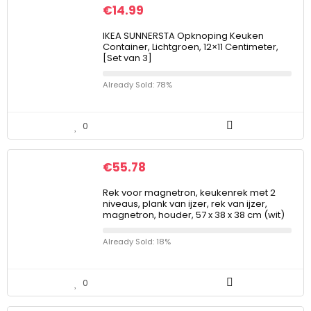
€
14.99
IKEA SUNNERSTA Opknoping Keuken
Container, Lichtgroen, 12×11 Centimeter,
[Set van 3]
Already Sold: 78%
0
€
55.78
Rek voor magnetron, keukenrek met 2
niveaus, plank van ijzer, rek van ijzer,
magnetron, houder, 57 x 38 x 38 cm (wit)
Already Sold: 18%
0