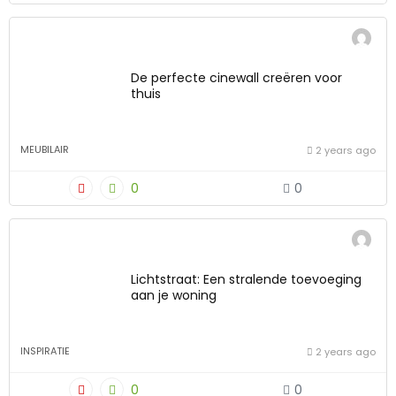
De perfecte cinewall creëren voor
thuis
MEUBILAIR
2 years ago
0
0
Lichtstraat: Een stralende toevoeging
aan je woning
INSPIRATIE
2 years ago
0
0