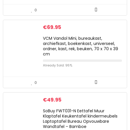
0
€
69.95
VCM Vandol Mini, bureaukast,
archiefkast, boekenkast, universeel,
ordner, kast, rek, beuken, 70 x 70 x 39
cm
Already Sold: 95%
0
€
49.95
SoBuy FWT031-N Eettafel Muur
Klaptafel Keukentafel kindermeubels
Laptoptafel Bureau Opvouwbare
Wandtafel – Bamboe