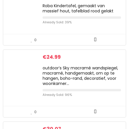
Roba Kindertafel, gemaakt van
massief hout, tafelblad rood gelakt
Already Sold: 39%
0
€
24.99
outdoor’s Sky macramé wandspiegel,
macramé, handgemaakt, om op te
hangen, boho-rand, decoratief, voor
woonkamer…
Already Sold: 96%
0