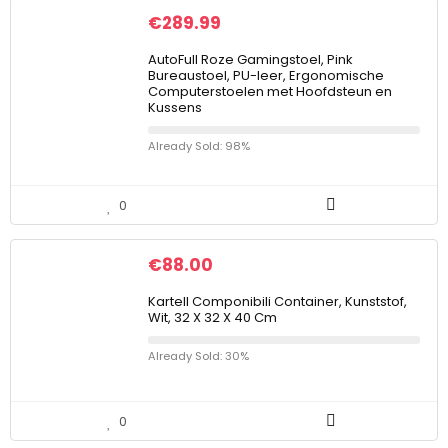
€
289.99
AutoFull Roze Gamingstoel, Pink
Bureaustoel, PU-leer, Ergonomische
Computerstoelen met Hoofdsteun en
Kussens
Already Sold: 98%
0
€
88.00
Kartell Componibili Container, Kunststof,
Wit, 32 X 32 X 40 Cm
Already Sold: 30%
0