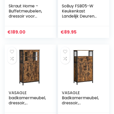
Skraut Home –
SoBuy FSB05-W
Buffetmeubelen,
Keukenkast
dressoir voor
Landelijk Deuren
woonkamer, 1 deur,
Dressoir Buffetkas
3 schuifladen, kleur
met 2 Lades en 2
van het frame
Glazen Deuren –
€
189.00
€
89.95
donkergrijs, kleur…
Wit
VASAGLE
VASAGLE
badkamermeubel,
Badkamermeubel,
dressoir,
dressoir,
opbergkast,
opbergkast,
verstelbare plank,
verstelbare plank,