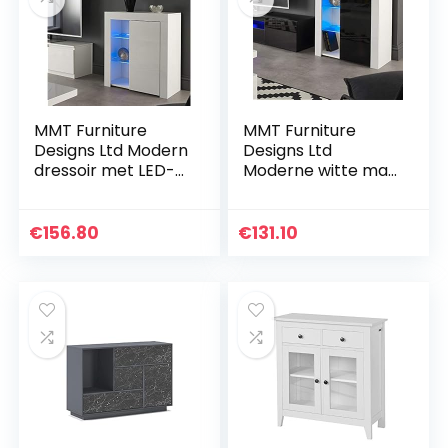
MMT Furniture
MMT Furniture
Designs Ltd Modern
Designs Ltd
dressoir met LED-
Moderne witte mat
verlichting, wit
glanzende
glanzend en mat,
buffetdressoirs
wit, maat S
vitrinekasten met
€
156.80
€
131.10
LED-verlichting
(wit/zwart…