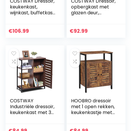
COSTWAY Dressoir,
COSTWAY Dressoir,
keukenkast,
opbergkast met
wijnkast, buffetkast
glazen deur,
met lade en
consoletafel
deuren,
keukenkast zijkast,
opbergkast met
commode voor
€
106.99
€
92.99
verstelbare plank
woonkamer,
voor keuken…
slaapkamer, 80,5…
COSTWAY
HOOBRO dressoir
Industriële dressoir,
met 1 open rekken,
keukenkast met 3
keukenkastje met
open rekken,
plank en
badkamerkast,
lamellendeuren,
opbergkast,
ladenkast Kast,
€
84.99
€
84.99