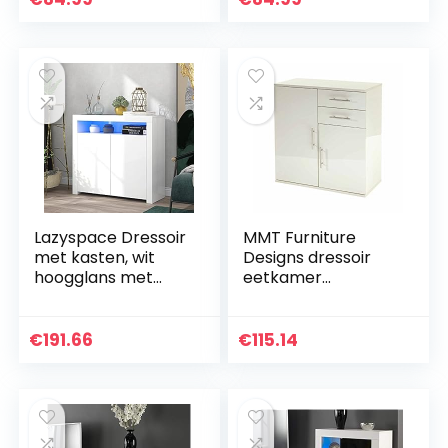
vrijstaande kast,
badkamerkastje…
voor badkamer…
Lazyspace Dressoir
MMT Furniture
met kasten, wit
Designs dressoir
hoogglans met
eetkamer
led-licht, moderne
woonkamer
keukenkast buffet
opbergkast kast
houten tv-
met glans
€
191.66
€
115.14
standaard met 2
afwerking (wit)
deuren…