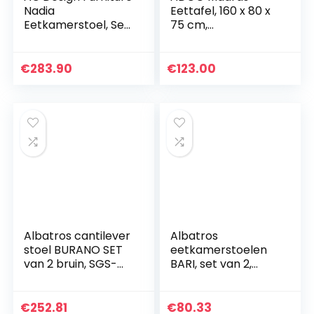
Nadia
Eettafel, 160 x 80 x
Eetkamerstoel, Set
75 cm,
van 2, 55 x 48.5 x 85
rechthoekige tafel
Cm, Dusty Rose
met 4 poten, voor
het gezin,
€
283.90
€
123.00
eetkamertafel,
familietafel…
Albatros cantilever
Albatros
stoel BURANO SET
eetkamerstoelen
van 2 bruin, SGS-
BARI, set van 2,
gekeurd
zwart
€
252.81
€
80.33