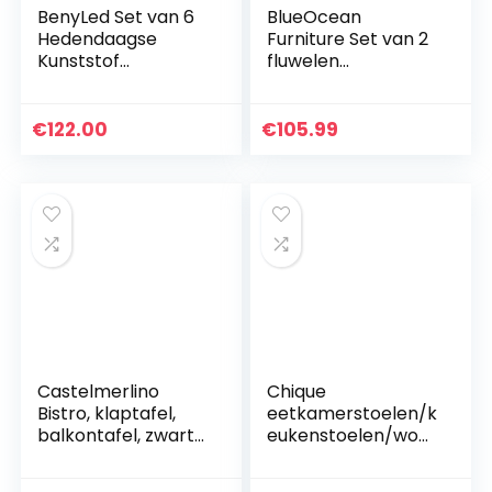
BenyLed Set van 6
BlueOcean
Hedendaagse
Furniture Set van 2
Kunststof
fluwelen
Eetkamerstoel
eetkamerstoelen,
Retro Design
gestoffeerd, roze,
Zijstoel voor
toonbank,
€
122.00
€
105.99
Eetkamer, Keuken,
woonkamer,
Kantoor,
accent, gevoerde
Restaurant…
stoelen…
Castelmerlino
Chique
Bistro, klaptafel,
eetkamerstoelen/k
balkontafel, zwarte
eukenstoelen/woo
poten en natuurlijk
nkamer
lariks, 60 x 80 cm
stoelen/bureausto