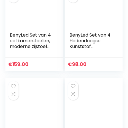
BenyLed Set van 4
BenyLed Set van 4
eetkamerstoelen,
Hedendaagse
moderne zijstoel
Kunststof
met gestoffeerde
Eetkamerstoel
zitting en
Retro Design
beukenhouten
Zijstoel voor
€
159.00
€
98.00
poten, ideaal voor
Eetkamer, Keuken,
eetkamer…
Kantoor,
Restaurant…