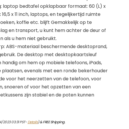
: laptop bedtafel opklapbaar formaat: 60 (L) x
16,5 x 11 inch, laptops, en tegelijkertijd ruimte
eken, koffie etc. blijft Gemakkelijk op te
lag en transport, u kunt hem achter de deur of
n als u hem niet gebruikt.
rp: ABS-materiaal beschermende desktoprand,
gebruik. De desktop met desktopkaartsleuf
 handig om hem op mobiele telefoons, iPads,
te plaatsen, evenals met een ronde bekerhouder
lade voor het neerzetten van de telefoon, voor
, snoeren of voor het opzetten van een
voetkussens zijn stabiel en de poten kunnen
4/2023 03:31 PST-
Details
)
&
FREE Shipping
.