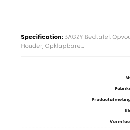
Specification:
BAGZY Bedtafel, Opvou
Houder, Opklapbare…
M
Fabrik
Productafmetin
Kl
Vormfac