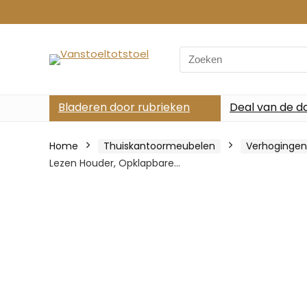
Search
for:
Bladeren door rubrieken
Deal van de d
Home
Thuiskantoormeubelen
Verhogingen
Lezen Houder, Opklapbare…