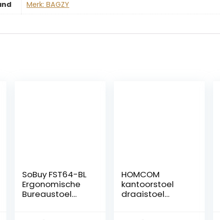
and
Merk: BAGZY
SoBuy FST64-BL
HOMCOM
Ergonomische
kantoorstoel
Bureaustoel
draaistoel
kinderdraaistoel
cosmetische
Draaistoel
kruk kruk met