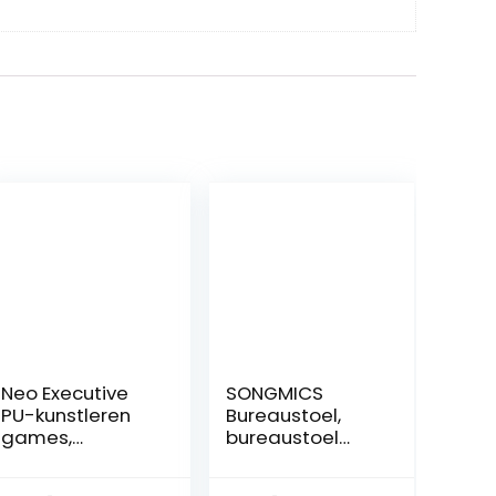
Neo Executive
SONGMICS
PU-kunstleren
Bureaustoel,
games,
bureaustoel
computerburea
met
u, draaibaar,
netbespanning,