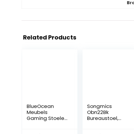
Br
Related Products
BlueOcean
Songmics
Meubels
Obn22Bk
Gaming Stoelen
Bureaustoel,
PU Kantoor
Kantelfunctie,
Ergonomische
Ademend, Tot