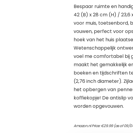
Bespaar ruimte en handig
42 (B) x 28 cm (H) / 23,6 x 
voor muis, toetsenbord, bo
vouwen, perfect voor ops
hoek van het huis plaatse
Wetenschappelijk ontwe
voel me comfortabel bij 
maakt het gemakkelijk en
boeken en tijdschriften 
(2,76 inch diameter). Zij
het opbergen van pennen
koffiekopje! De antislip 
worden opgevouwen.
Amazon.nl Price:
€
29.99
(as of 09/0