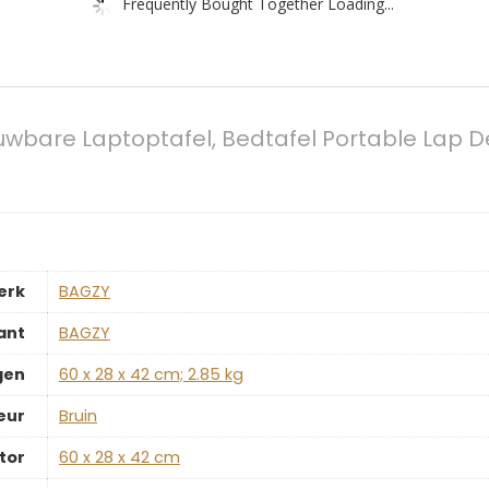
Frequently Bought Together Loading...
wbare Laptoptafel, Bedtafel Portable Lap D
erk
‎BAGZY
ant
‎BAGZY
gen
‎60 x 28 x 42 cm; 2.85 kg
eur
‎Bruin
tor
‎60 x 28 x 42 cm