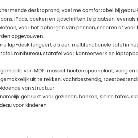
hermende desktoprand, voel me comfortabel bij gebrui
ons, iPads, boeken en tijdschriften te plaatsen, evenal
elefoon, voor het opbergen van pennen, snoeren of voor h
orden opgevouwen.
re lap-desk fungeert als een multifunctionele tafel in het
tafel, minibureau, statafel voor kantoorwerk en laptopban
gemaakt van MDF, massief houten spaanplaat, veilig en mi
 niet gemakkelijk uit te rekken, vochtbestendig, roestbest
oldoende van structuur.
melijk gebruikt voor gezinnen, banken, kleine tafels, sla
cadeau voor kinderen.