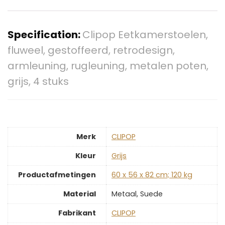
Specification:
Clipop Eetkamerstoelen,
fluweel, gestoffeerd, retrodesign,
armleuning, rugleuning, metalen poten,
grijs, 4 stuks
Merk
‎CLIPOP
Kleur
‎Grijs
Productafmetingen
‎60 x 56 x 82 cm; 120 kg
Material
‎Metaal, Suede
Fabrikant
‎CLIPOP