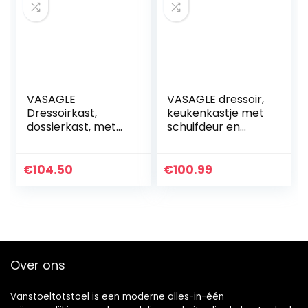
VASAGLE
VASAGLE dressoir,
Dressoirkast,
keukenkastje met
dossierkast, met
schuifdeur en
vakken,
verstelbare
verstelbare plank,
planken,
80 x 30 x 80,5 cm,
badkamerkast,
€
104.50
€
100.99
industrieel
woonkamer, hal,
ontwerp, vintage
keuken,
bruin…
thuiskantoor…
Over ons
Vanstoeltotstoel is een moderne alles-in-één