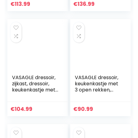
stalen frame, voor
woonkamer,
€
113.99
€
136.99
woonkamer,
keuken, 110 x 33 x
keuken, industriële
75 cm…
stijl…
VASAGLE dressoir,
VASAGLE dressoir,
zijkast, dressoir,
keukenkastje met
keukenkastje met
3 open rekken,
glasoppervlak,
badkamerkastje,
woonkamer, gang,
woonkamer, hal,
kantoor, stabiel
keuken,
€
104.99
€
90.99
stalen frame…
thuiskantoor,
stalen geraamte…