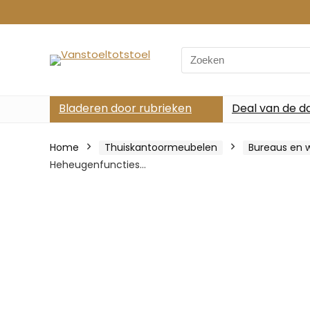
Search
for:
Bladeren door rubrieken
Deal van de d
Home
Thuiskantoormeubelen
Bureaus en w
Heheugenfuncties…