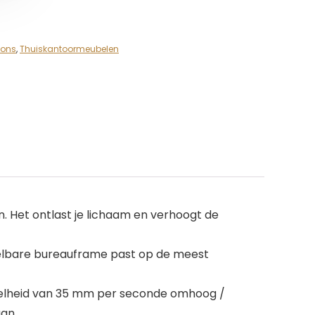
ions
,
Thuiskantoormeubelen
n. Het ontlast je lichaam en verhoogt de
telbare bureauframe past op de meest
elheid van 35 mm per seconde omhoog /
an.