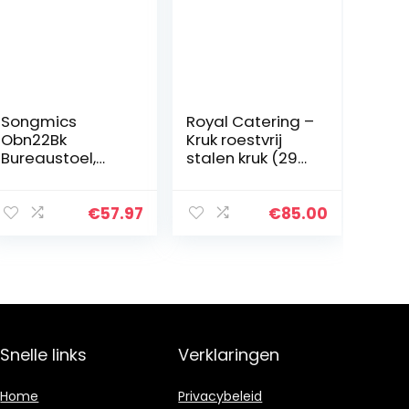
Songmics
Royal Catering –
Obn22Bk
Kruk roestvrij
Bureaustoel,
stalen kruk (29
Kantelfunctie,
cm zitvlak, 1,6 kg,
Ademend, Tot
43 x 37 cm,
120 Kg
hygiënisch en
€
57.97
€
85.00
Belastbaar 64 X
modern) zilver
64 X 96
Cm,Zwart
Snelle links
Verklaringen
Home
Privacybeleid