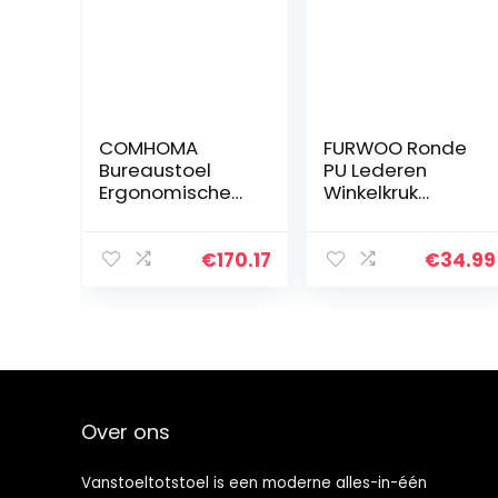
COMHOMA
FURWOO Ronde
Bureaustoel
PU Lederen
Ergonomische
Winkelkruk
Draaistoel Mesh
Hoogte
Computerstoel
Verstelbare
met Inklapbare
Draaibare Teller
€
170.17
€
34.99
Armleuningen,
Kruk Staande
Hoogteverstellin
Bureaukruk Stoel
g en…
Thuis Kantoor
Stoel…
Over ons
Vanstoeltotstoel is een moderne alles-in-één