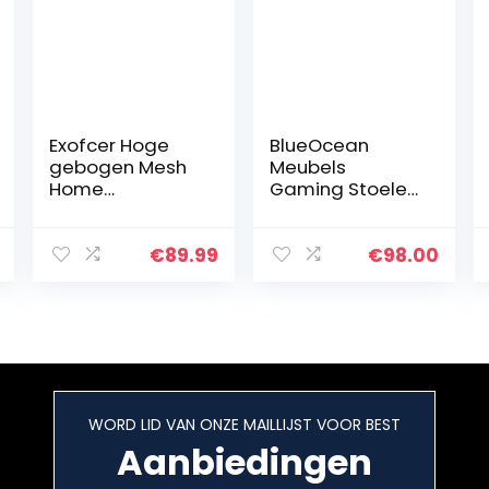
Exofcer Hoge
BlueOcean
gebogen Mesh
Meubels
Home
Gaming Stoelen
Bureaustoel
PU Kantoor
Managersstoel
Ergonomische
Computer Stoel
Bureaustoel met
€
89.99
€
98.00
in hoogte
Rugsteun
verstelbare
Verstelbare
Draaistoel
Hoogte
Bureau Stoel…
Executive
Draaibare…
WORD LID VAN ONZE MAILLIJST VOOR BEST
Aanbiedingen