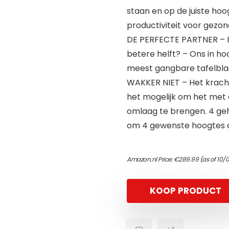
staan ​​en op de juiste ho
productiviteit voor gezo
DE PERFECTE PARTNER – I
betere helft? – Ons in h
meest gangbare tafelbla
WAKKER NIET – Het krac
het mogelijk om het met
omlaag te brengen. 4 ge
om 4 gewenste hoogtes o
Amazon.nl Price:
€
289.99
(as of 10/
KOOP PRODUCT