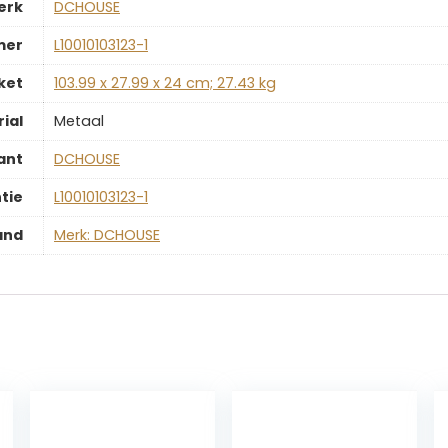
erk
‎DCHOUSE
mer
‎L10010103123-1
ket
‎103.99 x 27.99 x 24 cm; 27.43 kg
ial
‎Metaal
ant
‎DCHOUSE
tie
‎L10010103123-1
and
Merk: DCHOUSE