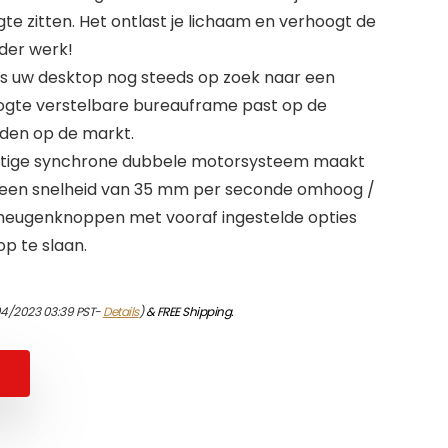
ogte zitten. Het ontlast je lichaam en verhoogt de
nder werk!
s uw desktop nog steeds op zoek naar een
oogte verstelbare bureauframe past op de
den op de markt.
htige synchrone dubbele motorsysteem maakt
 een snelheid van 35 mm per seconde omhoog /
heugenknoppen met vooraf ingestelde opties
p te slaan.
04/2023 03:39 PST-
Details
)
&
FREE Shipping
.