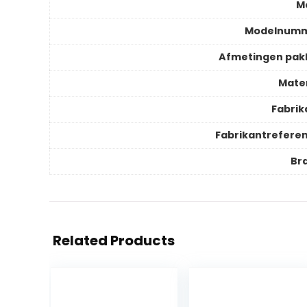
M
Modelnum
Afmetingen pak
Mater
Fabrik
Fabrikantreferen
Br
Related Products