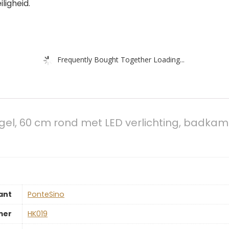
ligheid.
Frequently Bought Together Loading...
l, 60 cm rond met LED verlichting, badkame
ant
‎PonteSino
mer
‎HK019