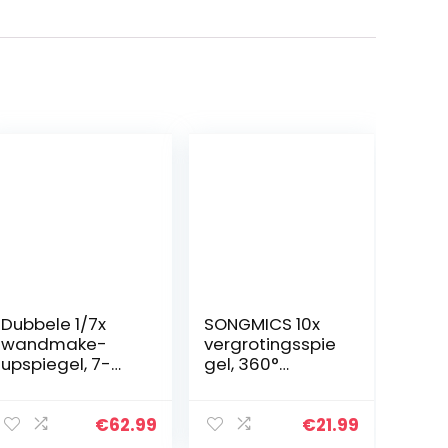
Dubbele 1/7x
SONGMICS 10x
wandmake-
vergrotingsspie
upspiegel, 7-
gel, 360°
voudig
draaibare
vergrotingsspie
cosmeticaspieg
gel, rond, voor
el,
€
62.99
€
21.99
badkamer,
wandgemontee