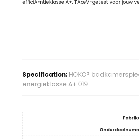
efficiÃ«ntieklasse A+, TÃœV-getest voor jouw vei
Specification:
HOKO® badkamerspiege
energieklasse A+ 019
Fabrik
Onderdeelnum