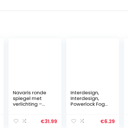
Navaris ronde
Interdesign,
spiegel met
Interdesign,
verlichting –
Powerlock Fog
Make-up
Free Spiegel
spiegel met
LED-verlichting –
€
31.99
€
6.29
Dubbelzijdig – 5x