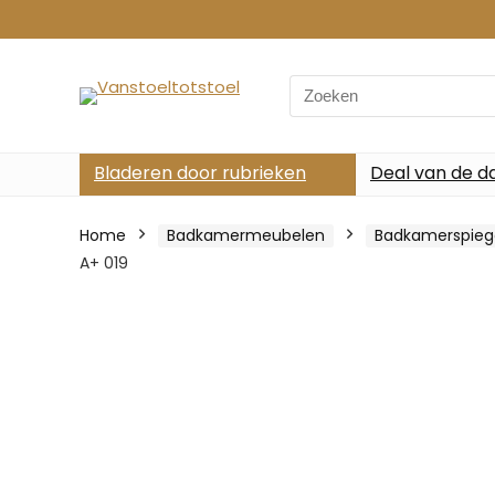
Search
for:
Bladeren door rubrieken
Deal van de d
Home
Badkamermeubelen
Badkamerspieg
A+ 019