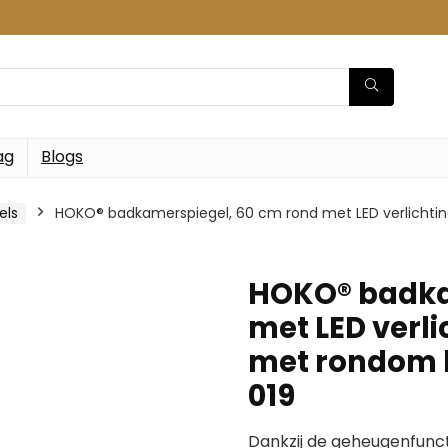
ag
Blogs
els
HOKO® badkamerspiegel, 60 cm rond met LED verlichtin
HOKO® badka
met LED verl
met rondom l
019
Dankzij de geheugenfunct