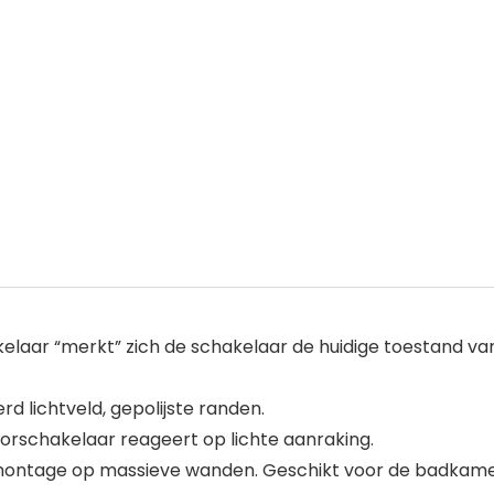
aar “merkt” zich de schakelaar de huidige toestand van h
d lichtveld, gepolijste randen.
sorschakelaar reageert op lichte aanraking.
montage op massieve wanden. Geschikt voor de badkamer