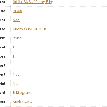
ket
‎66.6 x 66.6 x 10 cm; 5 kg
tie
‎HK019
rer
‎Nee
tte
‎60cm OHNE HEIZUNG
orm
‎Rond
ket
‎1
ces
‎1
ort
en?
‎Nee
ist
‎Nee
cht
‎5 Kilogram
and
Merk: HOKO