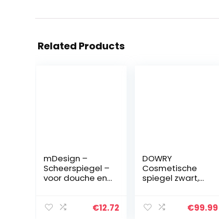
Related Products
mDesign –
DOWRY
Scheerspiegel –
Cosmetische
voor douche en
spiegel zwart,
badkamer –
decoratieve
voor scheren en
ronde
opmaken –
wandspiegel in
€
12.72
€
99.99
anticondens/zui
zwart, ronde