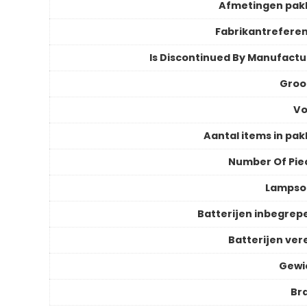
Afmetingen pak
Fabrikantreferen
Is Discontinued By Manufactu
Groo
V
Aantal items in pak
Number Of Pie
Lampso
Batterijen inbegrep
Batterijen vere
Gewi
Br