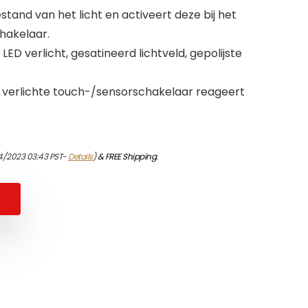
stand van het licht en activeert deze bij het
hakelaar.
D verlicht, gesatineerd lichtveld, gepolijste
D verlichte touch-/sensorschakelaar reageert
04/2023 03:43 PST-
Details
)
&
FREE Shipping
.