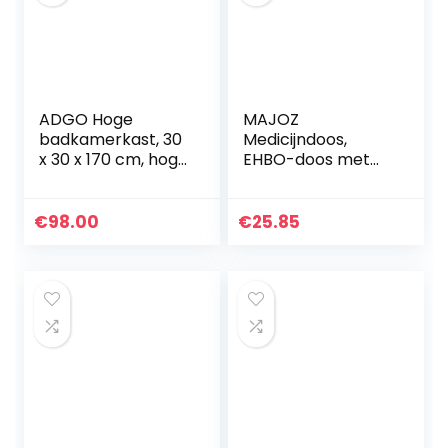
ADGO Hoge
MAJOZ
badkamerkast, 30
Medicijndoos,
x 30 x 170 cm, hoge
EHBO-doos met
kast, smal
handgreep,
badkamerrek,
multifunctionele
badkamerrek,
huisapotheekdoos,
€
98.00
€
25.85
badkamermeubel,
opbergdoos, 33 ×
opklapbare en…
18 × 17,5 cm, grijs