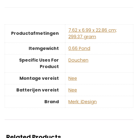
‎7.62 x 6.99 x 22.86 cm;
Productafmetingen
299.37 gram
Itemgewicht
‎0.66 Pond
Specific Uses For
‎Douchen
Product
Montage vereist
‎Nee
Batterijen vereist
‎Nee
Brand
Merk: iDesign
Related Products