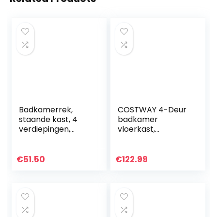
Badkamerrek,
COSTWAY 4-Deur
staande kast, 4
badkamer
verdiepingen,
vloerkast,
houten kast,
badkamerkast,
Cchmal,
vrijstaande
badkamer met
opbergkast met
€
51.50
€
122.99
opbergvak voor
glazen deuren,
toiletpapier, witte
houten keuken
houten…
kast met…