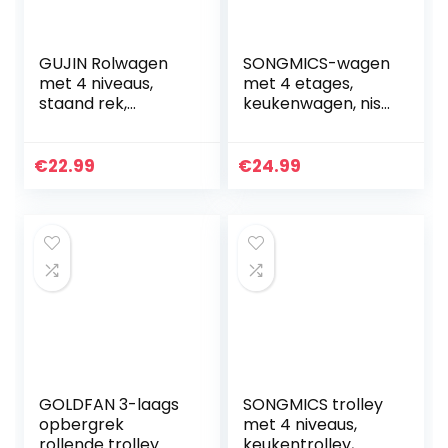
GUJIN Rolwagen
SONGMICS-wagen
met 4 niveaus,
met 4 etages,
staand rek,
keukenwagen, nis-
keukenwagen,
plank op wielen,
smalle
ruimtebesparend
opbergorganizer
badkamer- en
€
22.99
€
24.99
op wieltjes,
keukenplankje, 40
rolbaar, cutout-
x 13 x 86…
design…
GOLDFAN 3-laags
SONGMICS trolley
opbergrek
met 4 niveaus,
rollende trolley
keukentrolley,