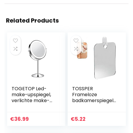
Related Products
TOGETOP Led-
TOSSPER
make-upspiegel,
Frameloze
verlichte make-
badkamerspiegel,
upspiegel met 5 x
anti-condens,
/ 1 x vergroting,
douchespiegel,
oplaadbare
badkamer,
€
36.99
€
5.22
make-upspiegel,
mistloze mistvrije
tafelspiegel
spiegel, voor