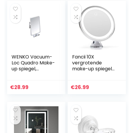
badkamer…
WENKO Vacuum-
Fancii 10X
Loc Quadro Make-
vergrotende
up spiegel,
make-up spiegel
bevestiging zonder
met dimbaar
boren
natuurlijk LED licht
– USB & batterij,
€
28.99
€
26.99
20cm breed,
Sterke Zuignap…