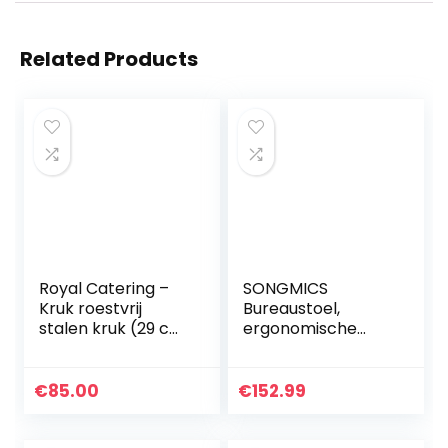
Related Products
Royal Catering –
SONGMICS
Kruk roestvrij
Bureaustoel,
stalen kruk (29 cm
ergonomische
zitvlak, 1,6 kg, 43 x
bureaustoel,
37 cm, hygiënisch
gamestoel,
en modern) zilver
draaistoel,
€
85.00
€
152.99
inklapbare
armleuningen, in