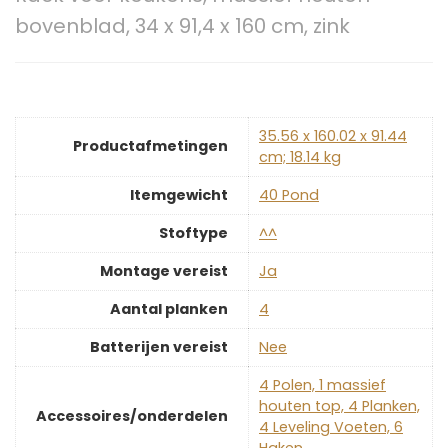
bovenblad, 34 x 91,4 x 160 cm, zink
‎35.56 x 160.02 x 91.44
Productafmetingen
cm; 18.14 kg
Itemgewicht
‎40 Pond
Stoftype
‎^^
Montage vereist
‎Ja
Aantal planken
‎4
Batterijen vereist
‎Nee
‎4 Polen, 1 massief
houten top, 4 Planken,
Accessoires/onderdelen
4 Leveling Voeten, 6
Haken