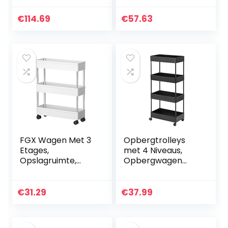
badkamer
opbergvakken en
2 laden, niskast
€
114.69
€
57.63
met wieltjes, voor
keuken, badkamer
en kelder…
FGX Wagen Met 3
Opbergtrolleys
Etages,
met 4 Niveaus,
Opslagruimte,
Opbergwagen
Opbergtrolley,
Verplaatsbaar
Keukenwagen,
voor Badkamer
Afneembaar,
keuken en kantoor
€
31.29
€
37.99
Ruimtebesparend,
(Zwart)
Opbergmand Voor
Badkamer…