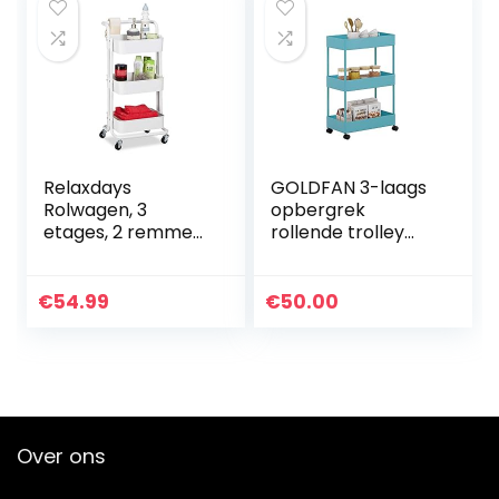
Relaxdays
GOLDFAN 3-laags
Rolwagen, 3
opbergrek
etages, 2 remmen,
rollende trolley
multifunctionele
voor keuken en
wagen keuken,
badkamer met
badkamer,
afsluitbare wielen
€
54.99
€
50.00
kantoor, rolrek,
en PP-
metaal, HBT 84 x
gaasopbergmand,
42 x…
blauw…
Over ons