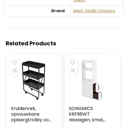
Brand
Merk: Seville Classics
Related Products
Kruidenrek,
SONGMICS
opvouwbare
KRF96WT
opbergtrolley voor
niswagen, smal,
kantoorgarage
met 3