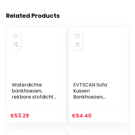
Related Products
Waterdichte
EVTSCAN Sofa
bankhoezen,
Kussen
rekbare stofdichte
Bankhoezen,
bankhoes Paarse
Waterdichte
polyester
Elastische
bankhoes gebruikt
Stofdichte Hoes
€
53.29
€
54.40
voor
Bankhoes
woonkamerbanke
Kussenbescherme
n van 35-118…
r Geschikt voor