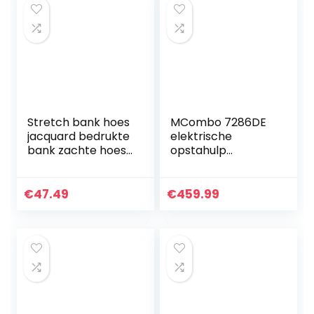
Fauteuil…
Stretch bank hoes
MCombo 7286DE
jacquard bedrukte
elektrische
bank zachte hoes
opstahulp
kussen bank
televisiestoel
ademend
relaxstoel met 2
zacht(235-
USB, stof,
€
47.49
€
459.99
300cm)
donkergrijs