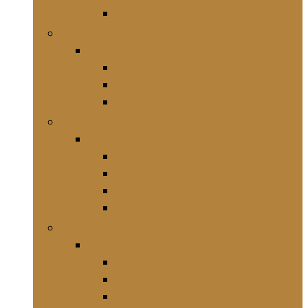
Wandspiegels
Eetkamermeubelen
Eetkamermeubelen
Dressoirs
Eetkamerstoelen
Eettafels
Badkamermeubelen
Badkamermeubelen
Badkamerkrukjes
Badkamerspiegels
Commodes
Kasten
Babyproducten
Babyproducten
Baby- en peuterbedden
Babykamers
Meubelsets