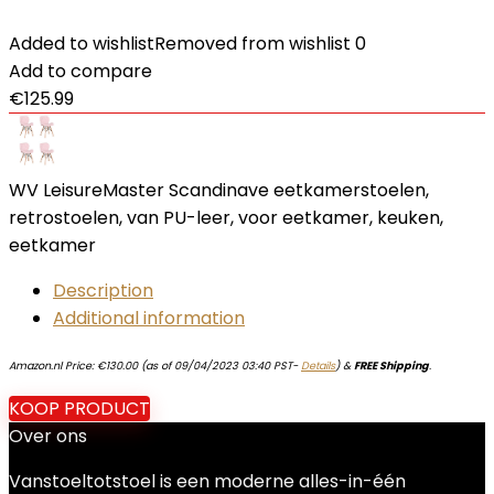
Added to wishlist
Removed from wishlist
0
Add to compare
€
125.99
WV LeisureMaster Scandinave eetkamerstoelen,
retrostoelen, van PU-leer, voor eetkamer, keuken,
eetkamer
Description
Additional information
Amazon.nl Price:
€
130.00
(as of 09/04/2023 03:40 PST-
Details
)
&
FREE Shipping
.
KOOP PRODUCT
Over ons
Vanstoeltotstoel is een moderne alles-in-één