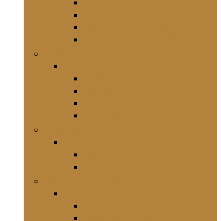
Stoelen en krukken
Bureaus en werkstations
Kasten, rekken en planken
Verhogingen en standaarden
Slaapkamermeubelen
Slaapkamermeubelen
Bedden
Kaptafels
Ladekasten
Nachtkastjes
Keukenmeubelen
Keukenmeubelen
Bakkersrek
Opbergtrolleys
Garderobemeubilair
Garderobemeubilair
Gangmeubelsets
Muurkapstokken