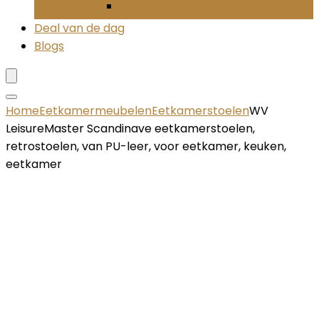
Schoenenrekken
Deal van de dag
Blogs
Home
Eetkamermeubelen
Eetkamerstoelen
WV
LeisureMaster Scandinave eetkamerstoelen,
retrostoelen, van PU-leer, voor eetkamer, keuken,
eetkamer