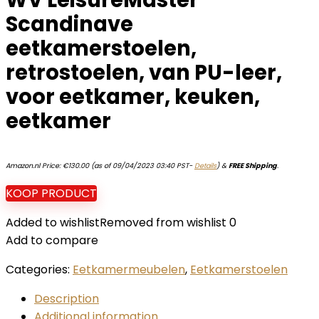
WV LeisureMaster
Scandinave
eetkamerstoelen,
retrostoelen, van PU-leer,
voor eetkamer, keuken,
eetkamer
Amazon.nl Price:
€
130.00
(as of 09/04/2023 03:40 PST-
Details
)
&
FREE Shipping
.
KOOP PRODUCT
Added to wishlist
Removed from wishlist
0
Add to compare
Categories:
Eetkamermeubelen
,
Eetkamerstoelen
Description
Additional information