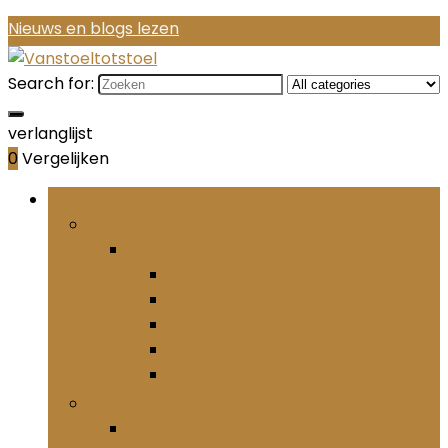
Nieuws en blogs lezen
Search for:
verlanglijst
0
Vergelijken
Bladeren door rubrieken
Woonkamermeubelen
Woonkamermeubelen
Muurkasten
Fauteuils
Gamestoelen
Zitzakken, hoezen en navullingen
Regisseursstoelen
Thuiskantoormeubelen
Thuiskantoormeubelen