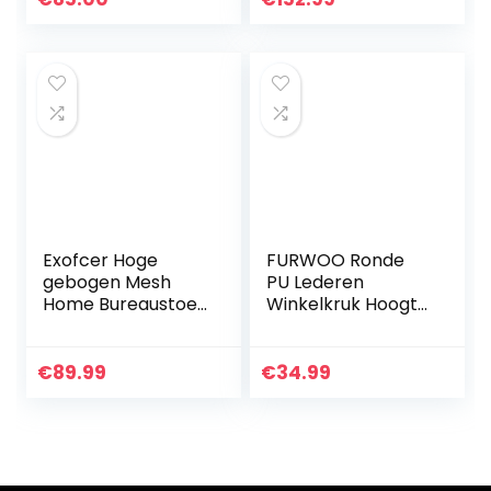
executive stoel,
inklapbare
bureaustoel…
armleuningen, in
hoogte
verstelbare…
Exofcer Hoge
FURWOO Ronde
gebogen Mesh
PU Lederen
Home Bureaustoel
Winkelkruk Hoogte
Managersstoel
Verstelbare
Computer Stoel in
Draaibare Teller
hoogte
Kruk Staande
€
89.99
€
34.99
verstelbare
Bureaukruk Stoel
Draaistoel Bureau
Thuis Kantoor
Stoel…
Stoel…