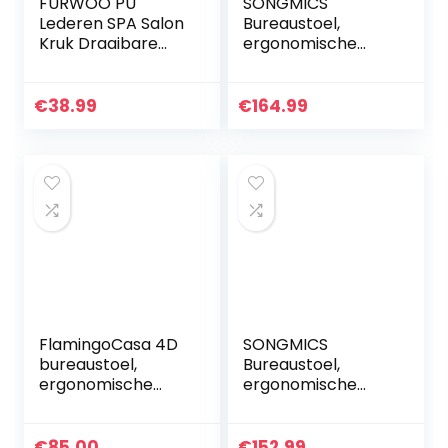
FURWOO PU
SONGMICS
Lederen SPA Salon
Bureaustoel,
Kruk Draaibare
ergonomische
Stoel Kapper Wrok
computerstoel
Kruk Manicure
met
Kruk Tattoo Taak
kantelmechanism
€
38.99
€
164.99
Kruk Winkel Kruk
e, verstelbare
Met…
armleuningen,
belastbaar tot 120
kg…
FlamingoCasa 4D
SONGMICS
bureaustoel,
Bureaustoel,
ergonomische
ergonomische
bureaustoel 150 kg,
bureaustoel,
ergonomische
gamestoel,
bureaustoel,
draaistoel,
€
85.00
€
152.99