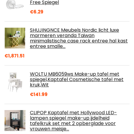
Free Spiegel
€
6.29
SHUJINGNCE Meubels Nordic licht luxe
marmeren veranda Taiwan
minimalistische case rack entree hal kast
entree smalle…
€
1,871.51
WOLTU MB6059ws Make-up tafel met
spiegel,Kaptafel Cosmetische tafel met
kruk,Wit
€
141.99
CLIPOP Kaptafel met Hollywood LED-
lampen spiegel make-up ijdelheid
tafelkruk set met 2 opberglade voor
vrouwen meisje…