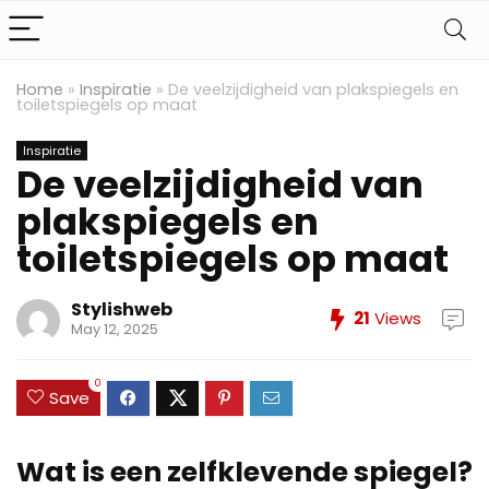
Home
»
Inspiratie
»
De veelzijdigheid van plakspiegels en
toiletspiegels op maat
Inspiratie
De veelzijdigheid van
plakspiegels en
toiletspiegels op maat
Stylishweb
21
Views
May 12, 2025
0
Save
Wat is een zelfklevende spiegel?