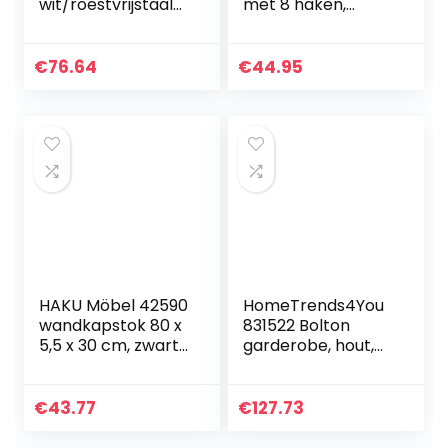
wit/roestvrijstaal-
met 8 haken,
look, 9 x 65 x 100
ruimtebesparend,
cm
decoratief, metaal,
H x B x D: 100,5 x
€
76.64
€
44.95
19,5 x 7 cm,
garderobe…
HAKU Möbel 42590
HomeTrends4You
wandkapstok 80 x
831522 Bolton
5,5 x 30 cm, zwart
garderobe, hout,
/ chroom / nikkel
wild eiken, 80 x 30 x
26 cm
€
43.77
€
127.73