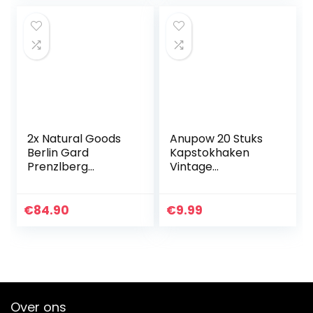
2x Natural Goods
Anupow 20 Stuks
Berlin Gard
Kapstokhaken
Prenzlberg
Vintage
Garderobehouder
JasHaken,Wand
| gepoedercoat of
Retro Metalen
geolied |
Kledinghaken met
€
84.90
€
9.99
Kledingstang
42 Schroeven voor
houder voor wand
Bad, Keuken,
| 8mm…
Kapstok…
Over ons