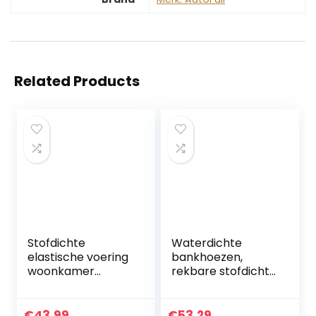
Related Products
Stofdichte
Waterdichte
elastische voering
bankhoezen,
woonkamer
rekbare stofdichte
meubelhoes(Thre
bankhoes Paarse
e persons”190-
polyester
230cm”)
bankhoes gebruikt
€
43.99
€
53.29