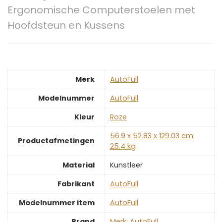
Ergonomische Computerstoelen met
Hoofdsteun en Kussens
Merk
‎AutoFull
Modelnummer
‎AutoFull
Kleur
‎Roze
‎56.9 x 52.83 x 129.03 cm;
Productafmetingen
25.4 kg
Material
‎Kunstleer
Fabrikant
‎AutoFull
Modelnummer item
‎AutoFull
Brand
Merk: AutoFull