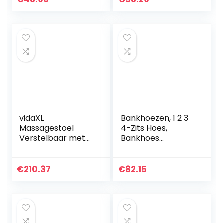
voor
woonkamerbanke
n van 35-118…
vidaXL
Bankhoezen, 1 2 3
Massagestoel
4-Zits Hoes,
Verstelbaar met
Bankhoes
Voetensteun
Stretchstof,
Televisiestoel Zetel
Bankhoes
Stoel Zitstoel Zetel
Stretchstof voor
€
210.37
€
82.15
Fauteuil Armstoel
Honden
Massage…
Huisdiervriendelijke
Elastische…