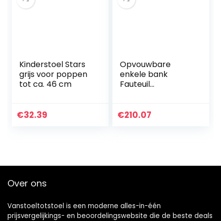
Kinderstoel Stars
Opvouwbare
grijs voor poppen
enkele bank
tot ca. 46 cm
Fauteuil
Comfortabele
liggende luie bank
Stijlvolle
€
32.39
€
210.07
bankbedden
Loungestoel
Armleuning Zetel
met…
Over ons
Vanstoeltotstoel is een moderne alles-in-één
prijsvergelijkings- en beoordelingswebsite die de beste deals