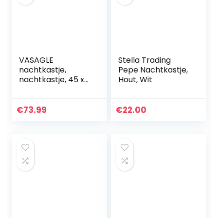
VASAGLE
Stella Trading
nachtkastje,
Pepe Nachtkastje,
nachtkastje, 45 x
Hout, Wit
45 x 60 cm,
nachtkastje met 2
laden en open
€
73.99
€
22.00
compartiment,
voor slaapkamer…