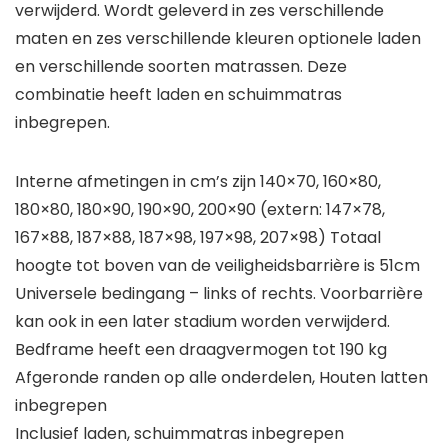
verwijderd. Wordt geleverd in zes verschillende
maten en zes verschillende kleuren optionele laden
en verschillende soorten matrassen. Deze
combinatie heeft laden en schuimmatras
inbegrepen.
Interne afmetingen in cm’s zijn 140×70, 160×80,
180×80, 180×90, 190×90, 200×90 (extern: 147×78,
167×88, 187×88, 187×98, 197×98, 207×98) Totaal
hoogte tot boven van de veiligheidsbarrière is 51cm
Universele bedingang – links of rechts. Voorbarrière
kan ook in een later stadium worden verwijderd.
Bedframe heeft een draagvermogen tot 190 kg
Afgeronde randen op alle onderdelen, Houten latten
inbegrepen
Inclusief laden, schuimmatras inbegrepen