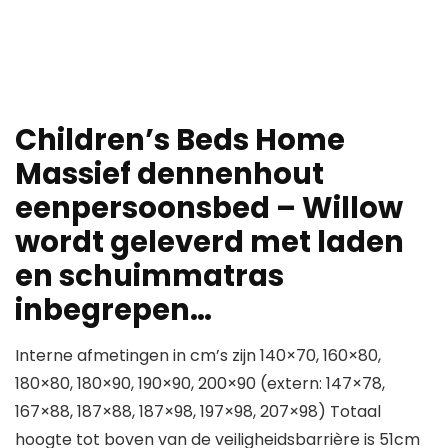
Children’s Beds Home
Massief dennenhout
eenpersoonsbed – Willow
wordt geleverd met laden
en schuimmatras
inbegrepen…
Interne afmetingen in cm’s zijn 140×70, 160×80,
180×80, 180×90, 190×90, 200×90 (extern: 147×78,
167×88, 187×88, 187×98, 197×98, 207×98) Totaal
hoogte tot boven van de veiligheidsbarrière is 51cm