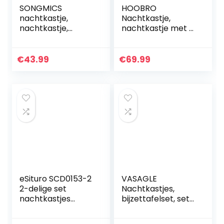
SONGMICS
HOOBRO
nachtkastje,
Nachtkastje,
nachtkastje,
nachtkastje met 2
bijzettafel, voor
laden, 40 x 40 x 61
opslag, met lade, 2
cm,
planken,
nachtcommode,
€
43.99
€
69.99
industriële stijl,
eenvoudig te
voor woonkamer…
monteren, stabiel,
vintage…
eSituro SCD0153-2
VASAGLE
2-delige set
Nachtkastjes,
nachtkastjes
bijzettafelset, set
bijzettafeltje,
van 2 banktafels,
modern &
kleine salontafels