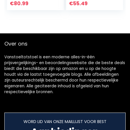
Scandinavisch
met verstelbare
€
80.99
€
55.49
design nachtkastje
roosterplanken,
met lade en
woonkamer…
houten…
Over ons
Vanstoeltotstoel is een moderne alles-in-één
prijsvergelijkings- en beoordelingswebsite die de beste deals
biedt die beschikbaar zijn op amazon en u op de hoogte
houdt via de laatst toegevoegde blogs. Alle afbeeldingen
zijn auteursrechtelijk beschermd door hun respectievelijke
eigenaren. Alle geciteerde inhoud is afgeleid van hun
respectievelijke bronnen.
WORD LID VAN ONZE MAILLIJST VOOR BEST