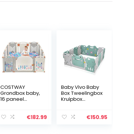
COSTWAY
Baby Vivo Baby
Grondbox baby,
Box Tweelingbox
16 paneel
Kruipbox
opvouwbare
Krabbelpark
veiligheid
Speelbox
speelruimte met
Veiligheidshek
€
182.99
€
150.95
draaibaar
Playpen Baby
speelgoed, in
Kunststof –