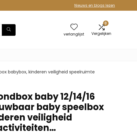
Nieuws en blogs lezen
0
Vergelijken
verlanglijst
x babybox, kinderen veiligheid speelruimte
ndbox baby 12/14/16
ouwbaar baby speelbox
deren veiligheid
ctiviteiten…