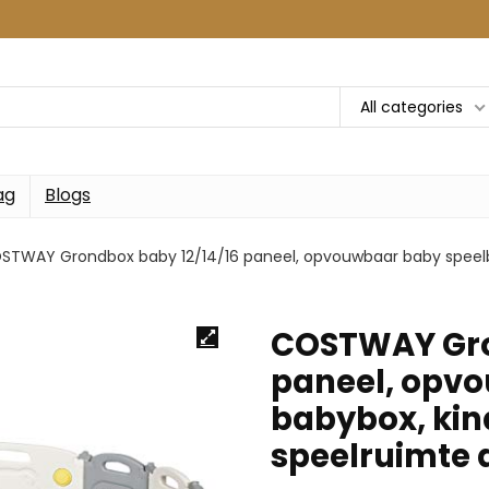
All categories
ag
Blogs
STWAY Grondbox baby 12/14/16 paneel, opvouwbaar baby speelbo
COSTWAY Gro
paneel, opv
babybox, kin
speelruimte a