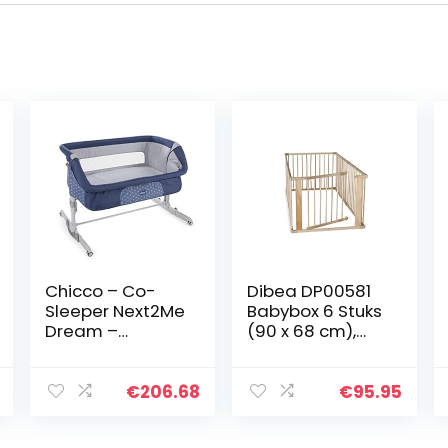
Chicco – Co-
Dibea DP00581
Sleeper Next2Me
Babybox 6 Stuks
Dream –
(90 x 68 cm),
Aanschuifwieg
Hout, Bruin
voor Baby –
Instelbare
€
206.68
€
95.95
Hoogte – Veilige
Installatie –