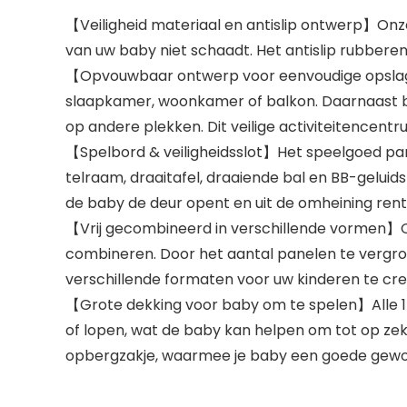
【Veiligheid materiaal en antislip ontwerp】Onz
van uw baby niet schaadt. Het antislip rubbere
【Opvouwbaar ontwerp voor eenvoudige opslag】
slaapkamer, woonkamer of balkon. Daarnaast b
op andere plekken. Dit veilige activiteitencent
【Spelbord & veiligheidsslot】Het speelgoed pane
telraam, draaitafel, draaiende bal en BB-gelui
de baby de deur opent en uit de omheining rent
【Vrij gecombineerd in verschillende vormen】Onz
combineren. Door het aantal panelen te vergrot
verschillende formaten voor uw kinderen te cre
【Grote dekking voor baby om te spelen】Alle 
of lopen, wat de baby kan helpen om tot op zek
opbergzakje, waarmee je baby een goede gewo