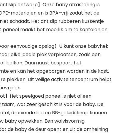
 antislip ontwerp】Onze baby afrastering is
E-materialen en is BPA-vrij, zodat het de
iet schaadt. Het antislip rubberen kussentje
 paneel maakt het moeilijk om te kantelen en
oor eenvoudige opslag】U kunt onze babyhek
ar elke ideale plek verplaatsen, zoals een
f balkon. Daarnaast bespaart het
te en kan het opgeborgen worden in de kast,
e plekken. Dit veilige activiteitencentrum helpt
evrijden.
lot】Het speelgoed paneel is niet alleen
rzaam, wat zeer geschikt is voor de baby. De
tafel, draaiende bal en BB-geluidsknop kunnen
 uw baby opwekken. Een walvisvormig
 dat de baby de deur opent en uit de omheining