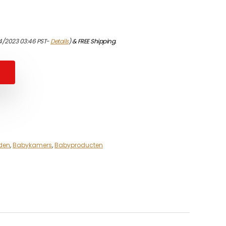
04/2023 03:46 PST-
Details
)
&
FREE Shipping
.
den
,
Babykamers
,
Babyproducten