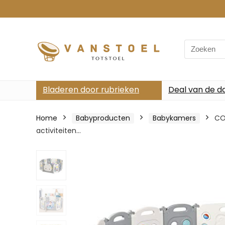
Search
for:
Bladeren door rubrieken
Deal van de d
Home
Babyproducten
Babykamers
CO
activiteiten…