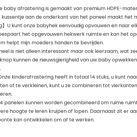
e baby afrastering is gemaakt van premium HDPE-material
n kussentje aan de onderkant van het paneel maakt het mo
U kunt onze babyhek eenvoudig opvouwen en naar elke 
espaart het opgevouwen hekwerk ruimte en kan het opg
rum helpt mijn moeders handen te bevrijden.
el is niet alleen interessant maar ook leerzaam, wat zee
dsknop kunnen de nieuwsgierigheid van uw baby opwekken.
.
e kinderafrastering heeft in totaal 14 stuks, u kunt na
en of te verkleinen, kunt u ze combineren tot vierkante
ëren.
14 panelen kunnen worden gecombineerd om ruime ruimte
ere hoogte te leren kruipen of lopen. Daarnaast zit er a
onte kan ontwikkelen om af te werken.