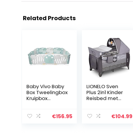
Related Products
Baby Vivo Baby
LIONELO Sven
Box Tweelingbox
Plus 2in1 Kinder
Kruipbox
Reisbed met
Krabbelpark
commode voor
Speelbox
kinderen van 0
Veiligheidshek
tot 15kg,
€
156.95
€
104.99
Playpen Baby
Babybox
van kunststof 14
125x65x75cm,