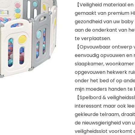
【Veiligheid materiaal en
gemaakt van premium HDP
gezondheid van uw baby n
aan de onderkant van het
te verplaatsen.
【Opvouwbaar ontwerp v
eenvoudig opvouwen en na
slaapkamer, woonkamer o
opgevouwen hekwerk ruim
onder het bed of op ander
mijn moeders handen te b
【Spelbord & veiligheidss
interessant maar ook lee
gekleurde telraam, draai
de nieuwsgierigheid van
veiligheidsslot voorkomt