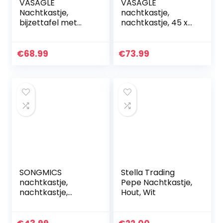
VASAGLE
VASAGLE
Nachtkastje,
nachtkastje,
bijzettafel met
nachtkastje, 45 x
plank, metalen
45 x 60 cm,
frame, industrieel
nachtkastje met 2
ontwerp, 40 x 40 x
laden en open
€
68.99
€
73.99
60 cm, vintage
compartiment,
bruin-zwart…
voor slaapkamer…
SONGMICS
Stella Trading
nachtkastje,
Pepe Nachtkastje,
nachtkastje,
Hout, Wit
bijzettafel, voor
opslag, met lade, 2
planken,