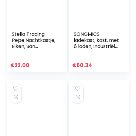
Stella Trading
SONGMICS
Pepe Nachtkastje,
ladekast, kast, met
Eiken, San
6 laden, industriële
Remo/Abs. Wit, 28
stijl, metalen
X 39 X 41 Cm
frame, oppervlak
met houtnerf, voor
€
22.00
€
60.34
kinderkamers…