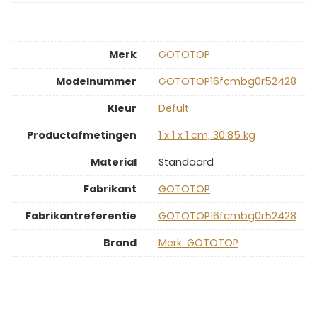
Merk
‎GOTOTOP
Modelnummer
‎GOTOTOP16fcmbg0r52428
Kleur
‎Defult
Productafmetingen
‎1 x 1 x 1 cm; 30.85 kg
Material
‎Standaard
Fabrikant
‎GOTOTOP
Fabrikantreferentie
‎GOTOTOP16fcmbg0r52428
Brand
Merk: GOTOTOP