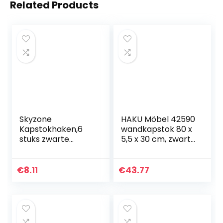
Related Products
Skyzone
HAKU Möbel 42590
Kapstokhaken,6
wandkapstok 80 x
stuks zwarte
5,5 x 30 cm, zwart
zware metalen
/ chroom / nikkel
kaphaken voor
keuken badkamer
€
8.11
€
43.77
slaapkamer
wanddeur, huis
opslag haken…