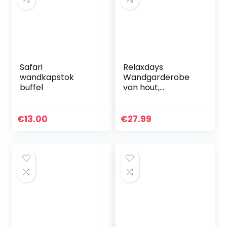
Safari
Relaxdays
wandkapstok
Wandgarderobe
buffel
van hout,
uittrekbare
garderobelijst, 10
kledinghaken,
€
13.00
€
27.99
stabiel,
opvouwbaar,
naturel, 1 stuk