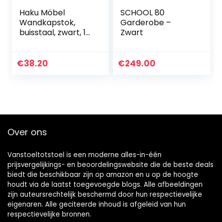
Haku Möbel
SCHOOL 80
Wandkapstok,
Garderobe –
buisstaal, zwart, 18
Zwart
x 45 x 20 cm
€
38.20
€
249.00
Over ons
Vanstoeltotstoel is een moderne alles-in-één
prijsvergelijkings- en beoordelingswebsite die de beste deals
biedt die beschikbaar zijn op amazon en u op de hoogte
houdt via de laatst toegevoegde blogs. Alle afbeeldingen
zijn auteursrechtelijk beschermd door hun respectievelijke
eigenaren. Alle geciteerde inhoud is afgeleid van hun
respectievelijke bronnen.