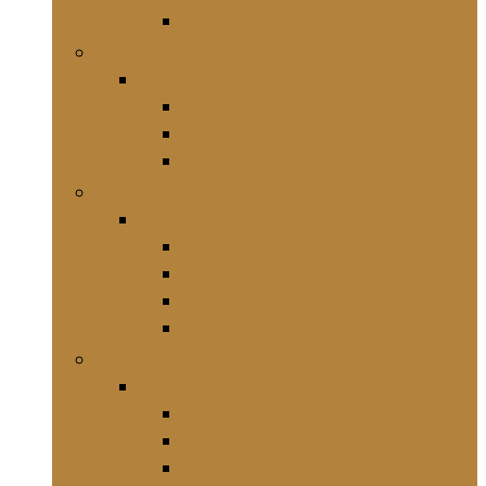
Wandspiegels
Eetkamermeubelen
Eetkamermeubelen
Dressoirs
Eetkamerstoelen
Eettafels
Badkamermeubelen
Badkamermeubelen
Badkamerkrukjes
Badkamerspiegels
Commodes
Kasten
Babyproducten
Babyproducten
Baby- en peuterbedden
Babykamers
Meubelsets