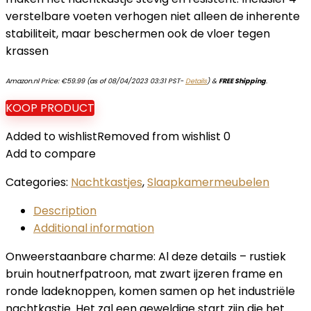
verstelbare voeten verhogen niet alleen de inherente
stabiliteit, maar beschermen ook de vloer tegen
krassen
Amazon.nl Price:
€
59.99
(as of 08/04/2023 03:31 PST-
Details
)
&
FREE Shipping
.
KOOP PRODUCT
Added to wishlist
Removed from wishlist
0
Add to compare
Categories:
Nachtkastjes
,
Slaapkamermeubelen
Description
Additional information
Onweerstaanbare charme: Al deze details – rustiek
bruin houtnerfpatroon, mat zwart ijzeren frame en
ronde ladeknoppen, komen samen op het industriële
nachtkastje. Het zal een geweldige start zijn die het