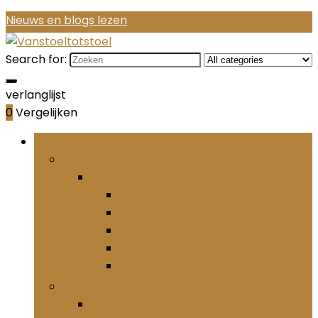
Nieuws en blogs lezen
Search for:
verlanglijst
0
Vergelijken
Bladeren door rubrieken
Woonkamermeubelen
Woonkamermeubelen
Muurkasten
Fauteuils
Gamestoelen
Zitzakken, hoezen en navullingen
Regisseursstoelen
Thuiskantoormeubelen
Thuiskantoormeubelen