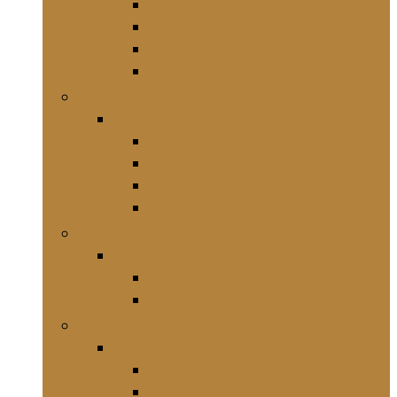
Stoelen en krukken
Bureaus en werkstations
Kasten, rekken en planken
Verhogingen en standaarden
Slaapkamermeubelen
Slaapkamermeubelen
Bedden
Kaptafels
Ladekasten
Nachtkastjes
Keukenmeubelen
Keukenmeubelen
Bakkersrek
Opbergtrolleys
Garderobemeubilair
Garderobemeubilair
Gangmeubelsets
Muurkapstokken