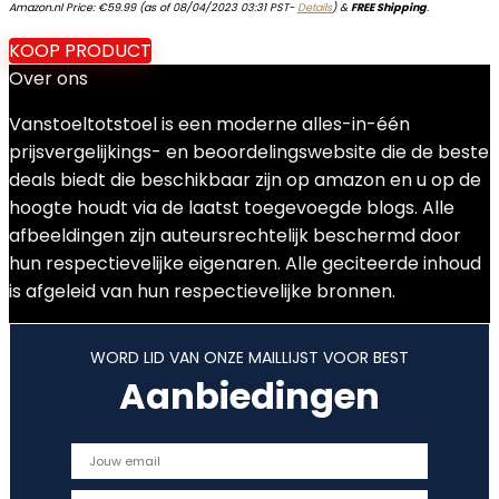
Amazon.nl Price:
€
59.99
(as of 08/04/2023 03:31 PST-
Details
)
&
FREE Shipping
.
KOOP PRODUCT
Over ons
Vanstoeltotstoel is een moderne alles-in-één
prijsvergelijkings- en beoordelingswebsite die de beste
deals biedt die beschikbaar zijn op amazon en u op de
hoogte houdt via de laatst toegevoegde blogs. Alle
afbeeldingen zijn auteursrechtelijk beschermd door
hun respectievelijke eigenaren. Alle geciteerde inhoud
is afgeleid van hun respectievelijke bronnen.
WORD LID VAN ONZE MAILLIJST VOOR BEST
Aanbiedingen