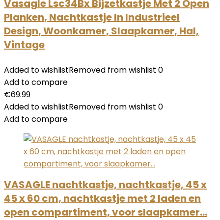
Vasagle Lsc34Bx Bijzetkastje Met 2 Open
Planken, Nachtkastje In Industrieel
Design, Woonkamer, Slaapkamer, Hal,
Vintage
Added to wishlist
Removed from wishlist
0
Add to compare
€
69.99
Added to wishlist
Removed from wishlist
0
Add to compare
VASAGLE nachtkastje, nachtkastje, 45 x
45 x 60 cm, nachtkastje met 2 laden en
open compartiment, voor slaapkamer…