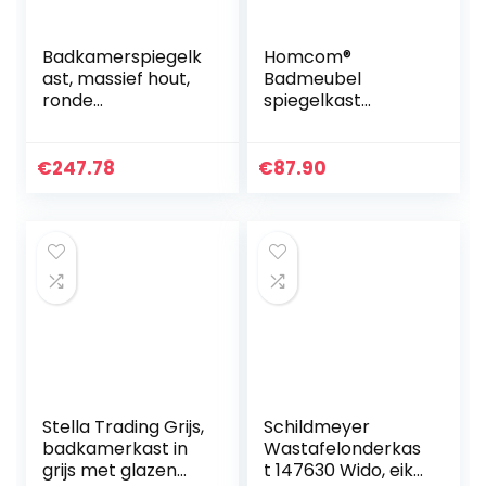
Badkamerspiegelk
Homcom®
ast, massief hout,
Badmeubel
ronde
spiegelkast
badkamerkast
badkast hangkast
met spiegel,
badkamer spiegel
schuifdeur,
kast (75 x 60 x 15
€
247.78
€
87.90
spiegelkast voor
cm)
badkamer,
slaapkamer…
Stella Trading Grijs,
Schildmeyer
badkamerkast in
Wastafelonderkas
grijs met glazen
t 147630 Wido, eik