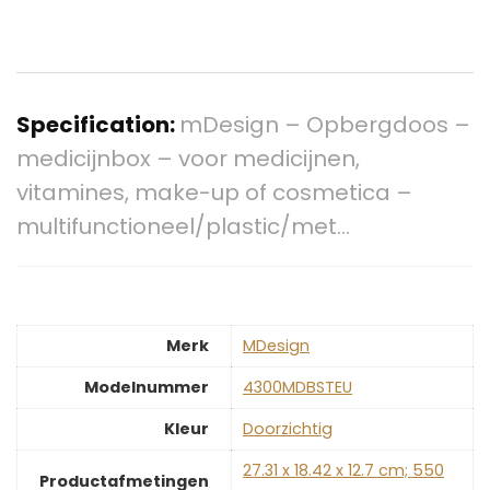
Specification:
mDesign – Opbergdoos –
medicijnbox – voor medicijnen,
vitamines, make-up of cosmetica –
multifunctioneel/plastic/met…
Merk
‎MDesign
Modelnummer
‎4300MDBSTEU
Kleur
‎Doorzichtig
‎27.31 x 18.42 x 12.7 cm; 550
Productafmetingen