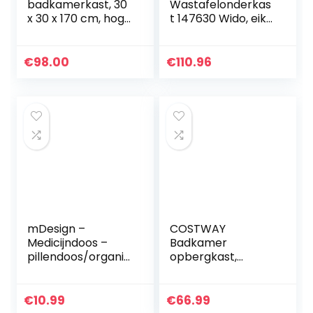
badkamerkast, 30
Wastafelonderkas
x 30 x 170 cm, hoge
t 147630 Wido, eik
kast, smal
landhuis decor/wit,
badkamerrek,
60 x 65,2 x 35 cm
badkamerrek,
€
98.00
€
110.96
badkamermeubel,
opklapbare en…
mDesign –
COSTWAY
Medicijndoos –
Badkamer
pillendoos/organiz
opbergkast,
er – voor de
wandkast,
badkamer – voor
medicijnkast,
medicijnen,
badkamerkast,
€
10.99
€
66.99
vitamines of
dubbele deur kast