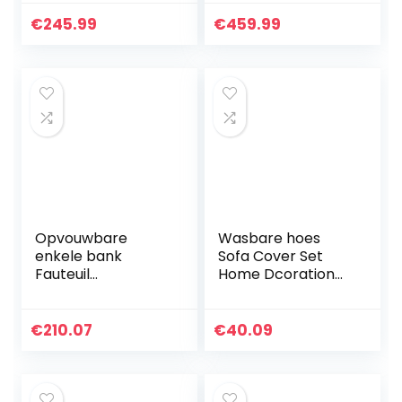
relaxstoel met 2
USB, stof,
€
245.99
€
459.99
donkergrijs
Opvouwbare
Wasbare hoes
enkele bank
Sofa Cover Set
Fauteuil
Home Dcoration
Comfortabele
woonkamer voor
liggende luie bank
bank(Four
Stijlvolle
persons”235-
€
210.07
€
40.09
bankbedden
300cm”)
Loungestoel
Armleuning Zetel
met…