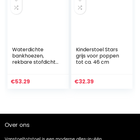
Waterdichte
Kinderstoel Stars
bankhoezen,
grijs voor poppen
rekbare stofdichte
tot ca. 46 cm
bankhoes Paarse
polyester
bankhoes gebruikt
€
53.29
€
32.39
voor
woonkamerbanke
n van 35-118…
Over ons
Vanstoeltotstoel is een moderne alles-in-één