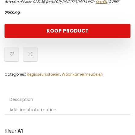
Amazon.nl Price:
€
231.35
(as of 09/04/2023 04:04 PST-
Details
)
&
FREE
Shipping
.
KOOP PRODUCT
Categories:
Regisseursstoelen
,
Woonkamermeubelen
Description
Additional information
Kleur:
A1