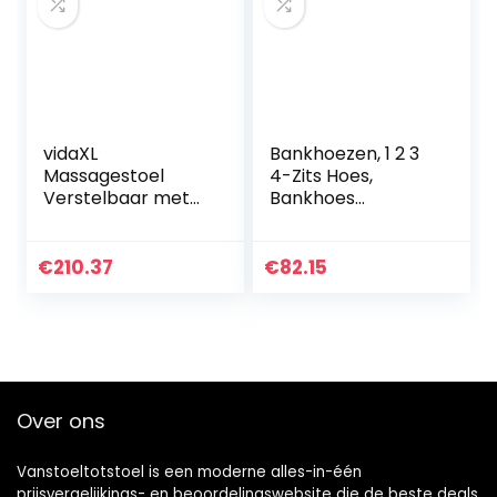
vidaXL
Bankhoezen, 1 2 3
Massagestoel
4-Zits Hoes,
Verstelbaar met
Bankhoes
Voetensteun
Stretchstof,
Televisiestoel Zetel
Bankhoes
Stoel Zitstoel Zetel
Stretchstof voor
€
210.37
€
82.15
Fauteuil Armstoel
Honden
Massage…
Huisdiervriendelijke
Elastische…
Over ons
Vanstoeltotstoel is een moderne alles-in-één
prijsvergelijkings- en beoordelingswebsite die de beste deals