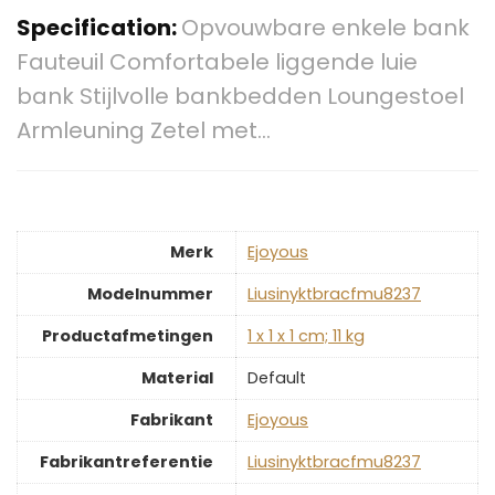
Specification:
Opvouwbare enkele bank
Fauteuil Comfortabele liggende luie
bank Stijlvolle bankbedden Loungestoel
Armleuning Zetel met…
Merk
‎Ejoyous
Modelnummer
‎Liusinyktbracfmu8237
Productafmetingen
‎1 x 1 x 1 cm; 11 kg
Material
‎Default
Fabrikant
‎Ejoyous
Fabrikantreferentie
‎Liusinyktbracfmu8237