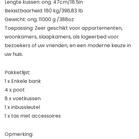
Lengte kussen: ong. 47cm/18.5in
Belastbaarheid: 180 kg/396,83 lb
Gewicht: ong. 11000 g /388oz
Toepassing: Zeer geschikt voor appartementen,
woonkamers, slaapkamers, als logeerbed voor
bezoekers of uw vrienden, en een moderne keuze in
uw huis.
Pakketlijst:
1 x Enkele bank
4 x poot
8 x voetkussen
1 x inbussleutel
1 x tas met accessoires
Opmerking: