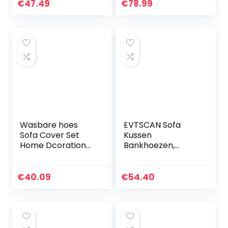
zacht(235-
Vloerstoel, in 5
€
47.49
€
78.99
300cm)
Posities
Verstelbare
Vloerstoel…
Wasbare hoes
EVTSCAN Sofa
Sofa Cover Set
Kussen
Home Dcoration
Bankhoezen,
woonkamer voor
Waterdichte
bank(Four
Elastische
persons”235-
Stofdichte Hoes
€
40.09
€
54.40
300cm”)
Bankhoes
Kussenbescherme
r Geschikt voor
Fauteuil…