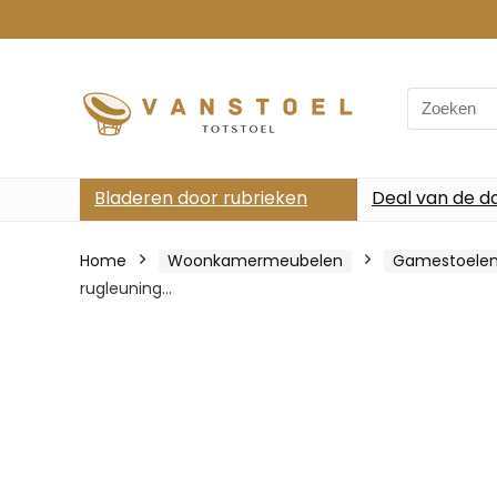
Search
for:
Bladeren door rubrieken
Deal van de d
Home
Woonkamermeubelen
Gamestoele
rugleuning…