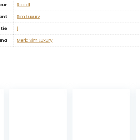
eur
‎Rood1
ant
‎Sim Luxury
tie
‎1
and
Merk: Sim Luxury