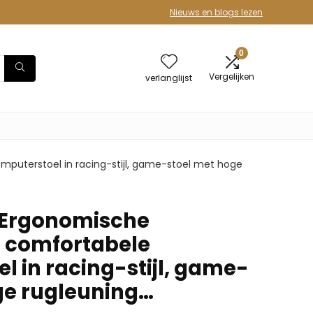
Nieuws en blogs lezen
0
Vergelijken
verlanglijst
puterstoel in racing-stijl, game-stoel met hoge
 Ergonomische
 comfortabele
l in racing-stijl, game-
ge rugleuning…