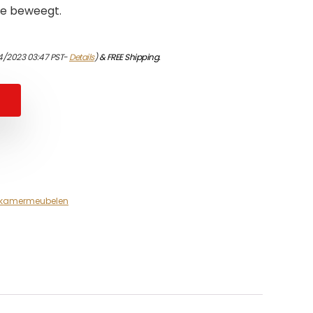
mte beweegt.
04/2023 03:47 PST-
Details
)
&
FREE Shipping
.
kamermeubelen