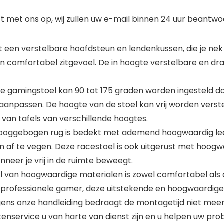
 met ons op, wij zullen uw e-mail binnen 24 uur beantwoo
en verstelbare hoofdsteun en lendenkussen, die je nek 
en comfortabel zitgevoel. De in hoogte verstelbare en d
gamingstoel kan 90 tot 175 graden worden ingesteld door 
aanpassen. De hoogte van de stoel kan vrij worden verst
van tafels van verschillende hoogtes.
oggebogen rug is bedekt met ademend hoogwaardig leer
 af te vegen. Deze racestoel is ook uitgerust met hoogwaa
eer je vrij in de ruimte beweegt.
 van hoogwaardige materialen is zowel comfortabel als du
en professionele gamer, deze uitstekende en hoogwaardige
gens onze handleiding bedraagt de montagetijd niet meer
enservice u van harte van dienst zijn en u helpen uw prob