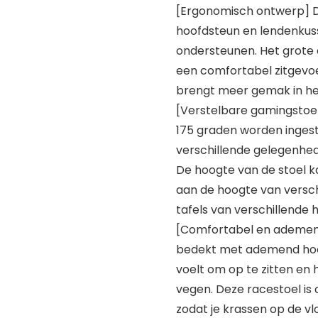
[Ergonomisch ontwerp] D
hoofdsteun en lendenkusse
ondersteunen. Het grote 
een comfortabel zitgevoe
brengt meer gemak in het
[Verstelbare gamingstoel
175 graden worden ingeste
verschillende gelegenhed
De hoogte van de stoel k
aan de hoogte van versch
tafels van verschillende 
[Comfortabel en ademend
bedekt met ademend hoog
voelt om op te zitten en
vegen. Deze racestoel is 
zodat je krassen op de v