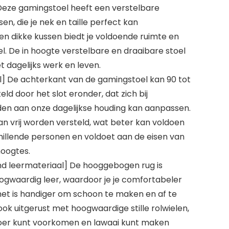
eze gamingstoel heeft een verstelbare
n, die je nek en taille perfect kan
en dikke kussen biedt je voldoende ruimte en
l. De in hoogte verstelbare en draaibare stoel
 dagelijks werk en leven.
] De achterkant van de gamingstoel kan 90 tot
ld door het slot eronder, dat zich bij
en aan onze dagelijkse houding kan aanpassen.
an vrij worden versteld, wat beter kan voldoen
illende personen en voldoet aan de eisen van
hoogtes.
 leermateriaal] De hooggebogen rug is
waardig leer, waardoor je je comfortabeler
 het is handiger om schoon te maken en af te
ook uitgerust met hoogwaardige stille rolwielen,
loer kunt voorkomen en lawaai kunt maken