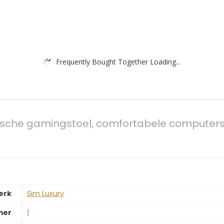
Frequently Bought Together Loading...
sche gamingstoel, comfortabele computersto
erk
‎Sim Luxury
mer
‎1