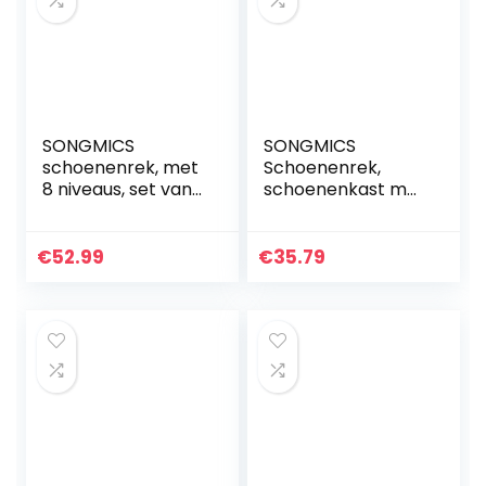
SONGMICS
SONGMICS
schoenenrek, met
Schoenenrek,
8 niveaus, set van
schoenenkast met
2 stapelbare 4-
zitbank, bamboe
staps schoen
schoenenbank
organizers, opslag
met 3 planken, 70
€
52.99
€
35.79
voor schoenen,
x 28 x 45 cm,
met…
ideaal voor hal…