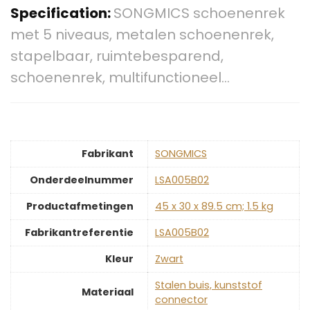
Specification:
SONGMICS schoenenrek
met 5 niveaus, metalen schoenenrek,
stapelbaar, ruimtebesparend,
schoenenrek, multifunctioneel…
Fabrikant
‎SONGMICS
Onderdeelnummer
‎LSA005B02
Productafmetingen
‎45 x 30 x 89.5 cm; 1.5 kg
Fabrikantreferentie
‎LSA005B02
Kleur
‎Zwart
‎Stalen buis, kunststof
Materiaal
connector