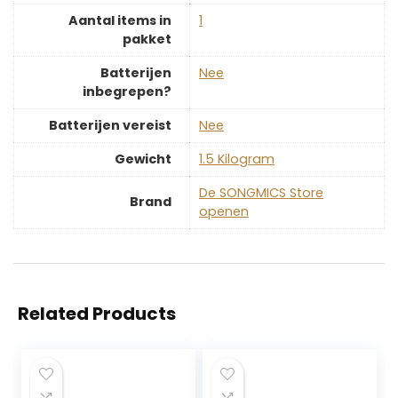
Aantal items in
‎1
pakket
Batterijen
‎Nee
inbegrepen?
Batterijen vereist
‎Nee
Gewicht
‎1.5 Kilogram
De SONGMICS Store
Brand
openen
Related Products