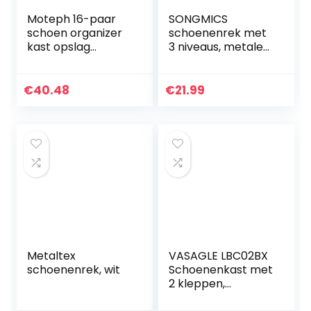
Moteph 16-paar
SONGMICS
schoen organizer
schoenenrek met
kast opslag
3 niveaus, metalen
oplossing met
schoenenopslag,
duidelijke cover en
voor 12-15 paar
verstelbare
schoenen,
€
40.48
€
21.99
verdelers voor
schoenenplanner
schoenen…
voor woonkamer…
Metaltex
VASAGLE LBC02BX
schoenenrek, wit
Schoenenkast met
2 kleppen,
verstelbare en