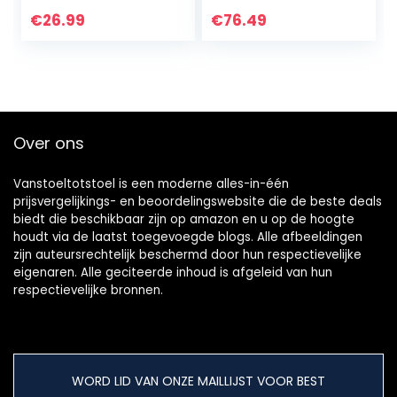
afneembare
scheidingswanden,
€
26.99
€
76.49
voor 12 paar
damesschoenen
of 8…
Over ons
Vanstoeltotstoel is een moderne alles-in-één
prijsvergelijkings- en beoordelingswebsite die de beste deals
biedt die beschikbaar zijn op amazon en u op de hoogte
houdt via de laatst toegevoegde blogs. Alle afbeeldingen
zijn auteursrechtelijk beschermd door hun respectievelijke
eigenaren. Alle geciteerde inhoud is afgeleid van hun
respectievelijke bronnen.
WORD LID VAN ONZE MAILLIJST VOOR BEST