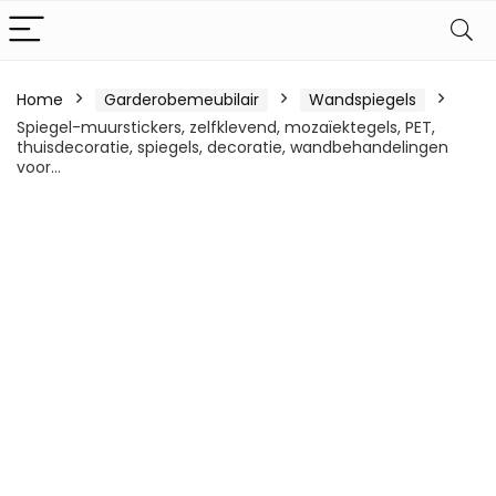
Home
Garderobemeubilair
Wandspiegels
Spiegel-muurstickers, zelfklevend, mozaïektegels, PET,
thuisdecoratie, spiegels, decoratie, wandbehandelingen
voor…