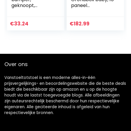
geknoopt,
paneel
gevlochten
opvouwbare
bedomranding,
veiligheid
zachte
speelruimte met
€
33.24
€
182.99
bumperbescherm
draaibaar
er, voor
speelgoed, in vorm
pasgeborenen
verstelbaar…
Over ons
Vanstoeltotstoel is een moderne alles-in-één
prijsvergelijkings- en beoordelingswebsite die de beste deals
biedt die beschikbaar zijn op amazon en u op de hoogte
houdt via de laatst toegevoegde blogs. Alle afbeeldingen
zijn auteursrechtelijk beschermd door hun respectievelijke
eigenaren. Alle geciteerde inhoud is afgeleid van hun
respectievelijke bronnen.