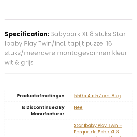
Specification:
Babypark XL 8 stuks Star
Ibaby Play Twin/incl. tapijt puzzel 16
stuks/meerdere montagevormen kleur
wit & grijs
Productafmetingen
‎550 x 4 x 57 cm; 8 kg
Is Discontinued By
‎Nee
Manufacturer
‎Star Ibaby Play Twin –
Parque de Bebe XL 8