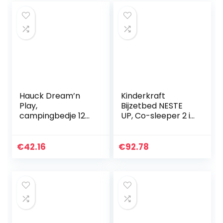
Hauck Dream’n
Kinderkraft
Play,
Bijzetbed NESTE
campingbedje 120
UP, Co-sleeper 2 in
x 60 cm vanaf
1, Aanschuifwieg
geboorte tot 15 kg,
voor Baby, In
3-delig
Hoogte
€
42.16
€
92.78
campingbedje
Verstelbaar
met draagtas…
Babybed, met
Matras…