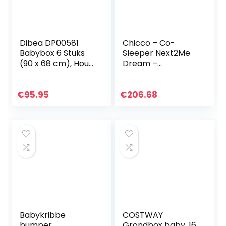
Dibea DP00581
Chicco – Co-
Babybox 6 Stuks
Sleeper Next2Me
(90 x 68 cm), Hout,
Dream –
Bruin
Aanschuifwieg
voor Baby –
Instelbare Hoogte
€
95.95
€
206.68
– Veilige Installatie
– Babybed…
Babykribbe
COSTWAY
bumper,
Grondbox baby, 16