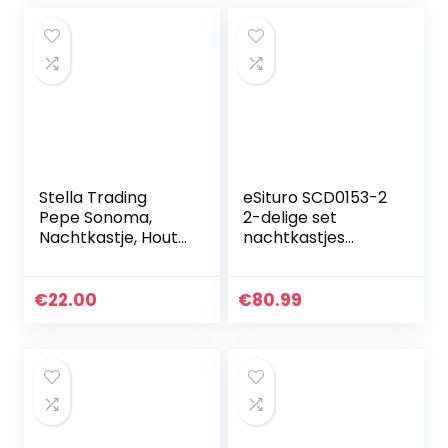
Stella Trading
eSituro SCD0153-2
Pepe Sonoma,
2-delige set
Nachtkastje, Hout,
nachtkastjes
28 X 39 X 41 Cm
bijzettafeltje,
modern &
Scandinavisch
€
22.00
€
80.99
design nachtkastje
met lade en
houten…