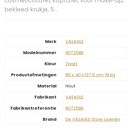
cosmeticatafel, kaptafel, voor make-up,
bekleed krukje, 5…
Merk
‎VASAGLE
Modelnummer
‎RDT25BK
Kleur
‎Zwart
Productafmetingen
‎80 x 40 x 137.5 cm; 19 kg
Material
‎Hout
Fabrikant
‎VASAGLE
Fabrikantreferentie
‎RDT25BK
Brand
De VASAGLE Store openen