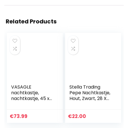
Related Products
VASAGLE
Stella Trading
nachtkastje,
Pepe Nachtkastje,
nachtkastje, 45 x
Hout, Zwart, 28 X
45 x 60 cm,
39 X 41 Cm
nachtkastje met 2
laden en open
€
73.99
€
22.00
compartiment,
voor slaapkamer…