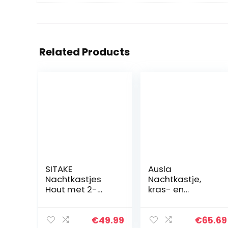
Related Products
SITAKE
Ausla
Nachtkastjes
Nachtkastje,
Hout met 2-
kras- en
laden,
corrosiebestend
Nachtkastjes
ig, heeft een
voor
speciaal
€
49.99
€
65.69