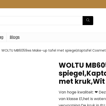
ag
Blogs
WOLTU MB6059ws Make-up tafel met spiegel,Kaptafel Cosmetis
WOLTU MB605
spiegel,Kapt
met kruk,Wit
Van hoge kwaliteit: ❤ De
van klasse E1,het is wate
vervorming.De kruk in P