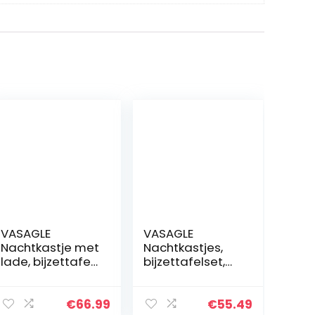
VASAGLE
VASAGLE
Nachtkastje met
Nachtkastjes,
lade, bijzettafel
bijzettafelset,
met
set van 2
lamellendeur,
banktafels,
metalen frame,
kleine
€
66.99
€
55.49