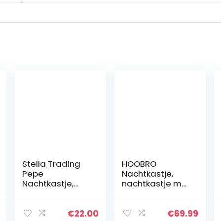
Stella Trading
HOOBRO
Pepe
Nachtkastje,
Nachtkastje,
nachtkastje met
Hout, Wit
2 laden, 40 x 40
x 61 cm,
nachtcommode
€
22.00
€
69.99