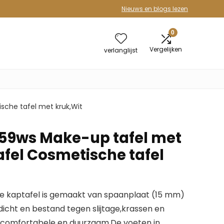
Nieuws en blogs lezen
0
Vergelijken
verlanglijst
che tafel met kruk,Wit
9ws Make-up tafel met
afel Cosmetische tafel
ze kaptafel is gemaakt van spaanplaat (15 mm)
rdicht en bestand tegen slijtage,krassen en
U comfortabele en duurzaam,De voeten in