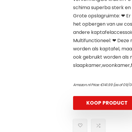
schima superba sterk en
Grote opslagruimte: ❤ Er 
het opbergen van uw co
andere kaptafelaccessoir
Multifunctioneel: ❤ Deze 
worden als kaptafel, maar
ook gebruikt worden als n
slaapkamer,woonkamer,fo
Amazon.nl Price:
€
141.99
(as of 09/0
KOOP PRODUCT