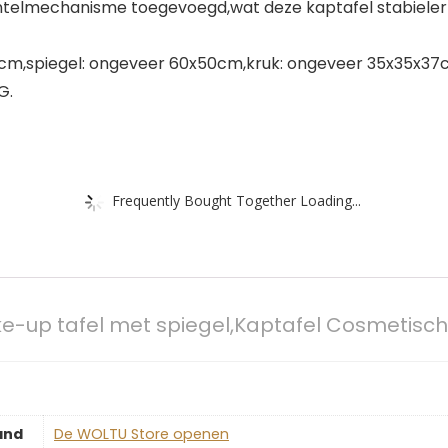
antelmechanisme toegevoegd,wat deze kaptafel stabieler
5cm,spiegel: ongeveer 60x50cm,kruk: ongeveer 35x35x37
G.
Frequently Bought Together Loading...
up tafel met spiegel,Kaptafel Cosmetische 
and
De WOLTU Store openen