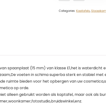
Categories:
Kaptafels
,
Slaapkam
van spaanplaat (15 mm) van klasse E1,het is waterdicht e
rzaam,De voeten in schima superba sterk en stabiel me
doende ruimte bieden voor het opbergen van uw cosmetic
smetica op orde.
iet alleen gebruikt worden als kaptafel, maar ook als bu
amer,woonkamer,fotostudio,bruidswinkel,enz.