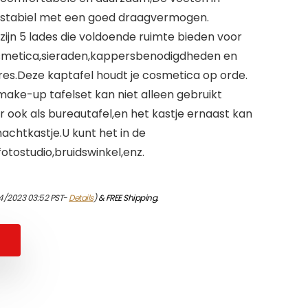
 stabiel met een goed draagvermogen.
zijn 5 lades die voldoende ruimte bieden voor
smetica,sieraden,kappersbenodigdheden en
es.Deze kaptafel houdt je cosmetica op orde.
make-up tafelset kan niet alleen gebruikt
 ook als bureautafel,en het kastje ernaast kan
achtkastje.U kunt het in de
tostudio,bruidswinkel,enz.
4/2023 03:52 PST-
Details
)
&
FREE Shipping
.