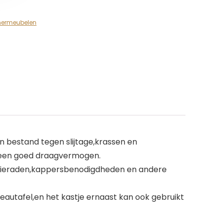
ermeubelen
n bestand tegen slijtage,krassen en
t een goed draagvermogen.
a,sieraden,kappersbenodigdheden en andere
reautafel,en het kastje ernaast kan ook gebruikt