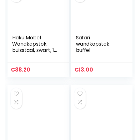
Haku Möbel
Safari
Wandkapstok,
wandkapstok
buisstaal, zwart, 18
buffel
x 45 x 20 cm
€
38.20
€
13.00