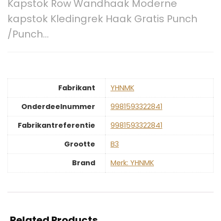
Kapstok Row Wandhaak Moderne
kapstok Kledingrek Haak Gratis Punch
/Punch…
Fabrikant
‎YHNMK
Onderdeelnummer
‎9981593322841
Fabrikantreferentie
‎9981593322841
Grootte
‎B3
Brand
Merk: YHNMK
Related Products