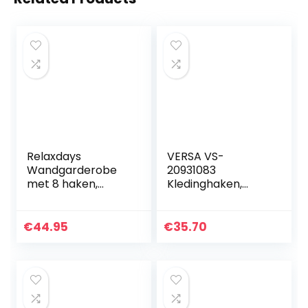
Relaxdays
VERSA VS-
Wandgarderobe
20931083
met 8 haken,
Kledinghaken,
ruimtebesparend,
hout, metaal,
decoratief, metaal,
eenkleurig, effen
H x B x D: 100,5 x
€
44.95
€
35.70
19,5 x 7 cm,
garderobe…