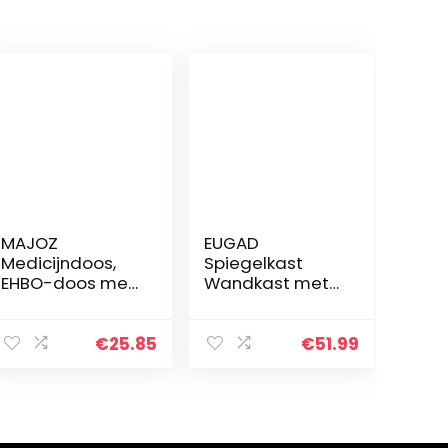
MAJOZ
EUGAD
Medicijndoos,
Spiegelkast
EHBO-doos met
Wandkast met
handgreep,
opslagruimte,Ba
multifunctionele
dkamerkast
huisapotheekdo
met spiegel
€
25.85
€
51.99
os, opbergdoos,
80x20x60cm,Wit
33 × 18 × 17,5 cm,
0134WY
grijs