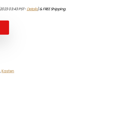
/2023 03:43 PST-
Details
)
&
FREE Shipping
.
,
Kasten