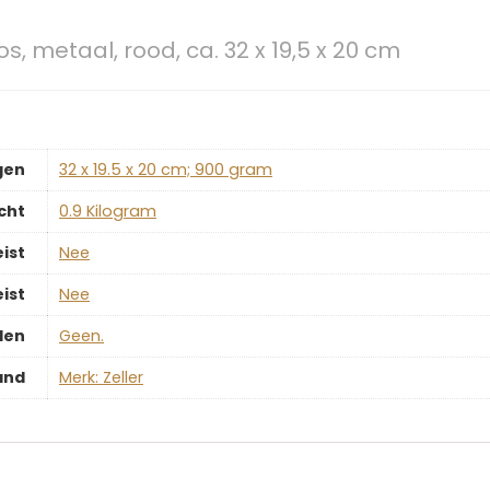
os, metaal, rood, ca. 32 x 19,5 x 20 cm
gen
‎32 x 19.5 x 20 cm; 900 gram
cht
‎0.9 Kilogram
ist
‎Nee
ist
‎Nee
len
‎Geen.
and
Merk: Zeller