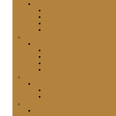
Thuiskantoormeubelen
Stoelen en krukken
Bureaus en werkstations
Kasten, rekken en planken
Verhogingen en standaarden
Slaapkamermeubelen
Slaapkamermeubelen
Bedden
Kaptafels
Ladekasten
Nachtkastjes
Keukenmeubelen
Keukenmeubelen
Bakkersrek
Opbergtrolleys
Garderobemeubilair
Garderobemeubilair