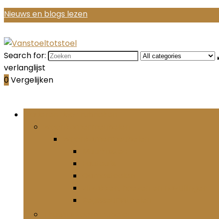
Nieuws en blogs lezen
Search for:
verlanglijst
0
Vergelijken
Bladeren door rubrieken
Woonkamermeubelen
Woonkamermeubelen
Muurkasten
Fauteuils
Gamestoelen
Zitzakken, hoezen en navullingen
Regisseursstoelen
Thuiskantoormeubelen