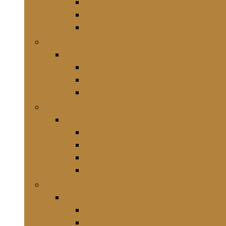
Gangmeubelsets
Muurkapstokken
Wandspiegels
Eetkamermeubelen
Eetkamermeubelen
Dressoirs
Eetkamerstoelen
Eettafels
Badkamermeubelen
Badkamermeubelen
Badkamerkrukjes
Badkamerspiegels
Commodes
Kasten
Babyproducten
Babyproducten
Baby- en peuterbedden
Babykamers