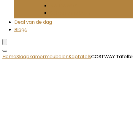
Meubelsets
Schoenenrekken
Deal van de dag
Blogs
Home
Slaapkamermeubelen
Kaptafels
COSTWAY Tafelbla