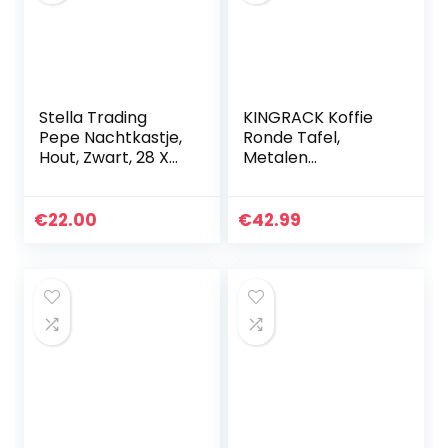
Stella Trading
KINGRACK Koffie
Pepe Nachtkastje,
Ronde Tafel,
Hout, Zwart, 28 X
Metalen
39 X 41 Cm
Nachtkastje, Sofa
Side Snacktafel,
Nachtkastje met
€
22.00
€
42.99
Afneembare Lade
Top en stoffen…