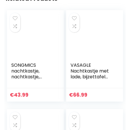
SONGMICS
VASAGLE
nachtkastje,
Nachtkastje met
nachtkastje,
lade, bijzettafel
bijzettafel, voor
met lamellendeur,
opslag, met lade, 2
metalen frame, 40
planken,
x 40 x 60 cm
€
43.99
€
66.99
industriële stijl,
vintage bruin-
voor woonkamer…
zwart LET063B01