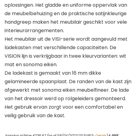
oplossingen. Het gladde en uniforme oppervlak van
de meubelbehuizing en de praktische satijnkleurige
handgreep maken het meubilair geschikt voor vele
interieurarrangementen.
Het meubilair uit de VISI-serie wordt aangevuld met
ladekasten met verschillende capaciteiten. De
VISION lijn is verkrijgbaar in twee kleurvarianten: wit
mat en sonoma eiken.
De ladekast is gemaakt van 16 mm dikke
gelamineerde spaanplaat. De randen van de kast zijn
afgewerkt met sonoma eiken meubelfineer. De lade
van het dressoir werd op rolgeleiders gemonteerd.
Het gebruik ervan zorgt voor een comfortabel en
veilig gebruik van de kast.
Amazon.nl Price:
€
139.97
(as of 08/04/2023 03:31 PST-
Details
)
&
FREE