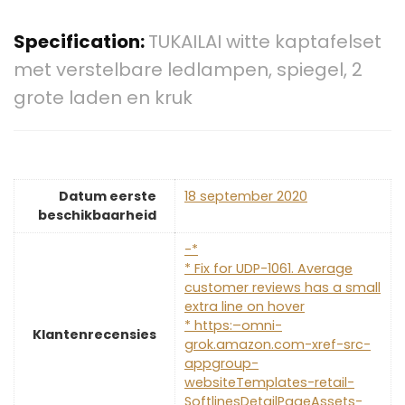
Specification:
TUKAILAI witte kaptafelset
met verstelbare ledlampen, spiegel, 2
grote laden en kruk
Datum eerste
18 september 2020
beschikbaarheid
-*
* Fix for UDP-1061. Average
customer reviews has a small
extra line on hover
* https:–omni-
Klantenrecensies
grok.amazon.com-xref-src-
appgroup-
websiteTemplates-retail-
SoftlinesDetailPageAssets-