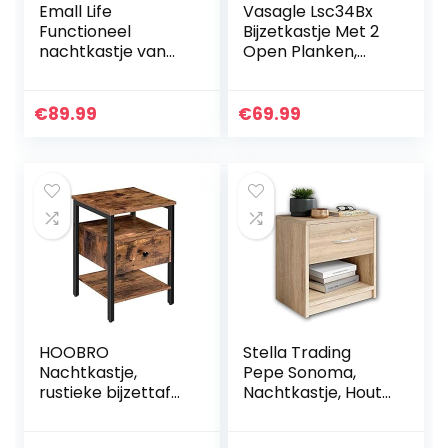
Emall Life
Vasagle Lsc34Bx
Functioneel
Bijzetkastje Met 2
nachtkastje van
Open Planken,
hout, verstelbaar
Nachtkastje In
met laden, wielen
Industrieel Design,
en open legplank
Woonkamer,
€
89.99
€
69.99
(wit esdoorn).
Slaapkamer, Hal,
Vintage
HOOBRO
Stella Trading
Nachtkastje,
Pepe Sonoma,
rustieke bijzettafel
Nachtkastje, Hout,
met lade en plank,
28 X 39 X 41 Cm
opbergkast,