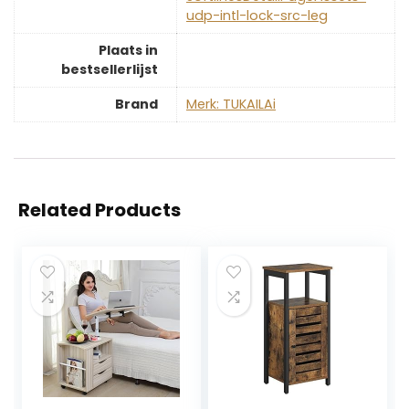
udp-intl-lock-src-leg
Plaats in
bestsellerlijst
Brand
Merk: TUKAILAi
Related Products